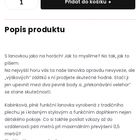
Přidat do košíku
S lanovkou jako na horách! Jak to myslíme? No tak, jak to
píšem.
Na nejvyšší horu vás ta naše lanovka opravdu nevyveze, ale
„výškových“ zážitků s ní prožijete skutečně hodně. Stačí ji
jen upevnit mezi dva pevné body a „překonávání velehor“
se stane skutečností.
Kabinková, plně funkční lanovka vyrobená z tradičního
plechu je i krásným stylovým a funkčním doplňkem nejen
dětského pokoje. Co si takhle posílat vzkazy až do
vzdálenosti pěti metrů při maximálním převýšení 0,5
metrů?