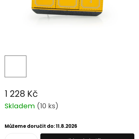
1 228 Kč
Měrná
Skladem
(
10 ks
)
cena:
Můžeme doručit do:
11.8.2026