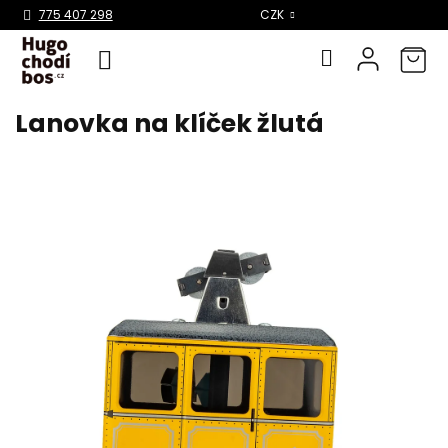
Select Language
▼
775 407 298
CZK
Lanovka na klíček žlutá
Přejít
na
obsah