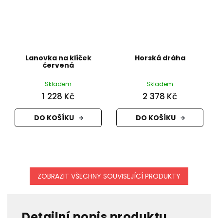
Lanovka na klíček
Horská dráha
červená
Skladem
Skladem
1 228 Kč
2 378 Kč
DO KOŠÍKU
DO KOŠÍKU
ZOBRAZIT VŠECHNY SOUVISEJÍCÍ PRODUKTY
Detailní popis produktu