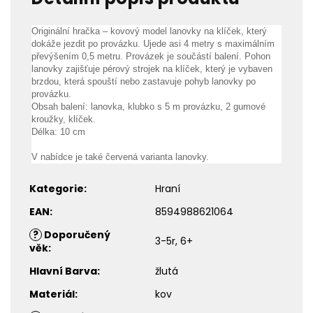
Originální hračka – kovový model lanovky na klíček, který
dokáže jezdit po provázku. Ujede asi 4 metry s maximálním
převýšením 0,5 metru. Provázek je součástí balení. Pohon
lanovky zajišťuje pérový strojek na klíček, který je vybaven
brzdou, která spouští nebo zastavuje pohyb lanovky po
provázku.
Obsah balení: lanovka, klubko s 5 m provázku, 2 gumové
kroužky, klíček.
Délka: 10 cm
V nabídce je také červená varianta lanovky.
Kategorie
:
Hraní
EAN
:
8594988621064
?
Doporučený
3-5r, 6+
věk
:
Hlavní Barva
:
žlutá
Materiál
:
kov