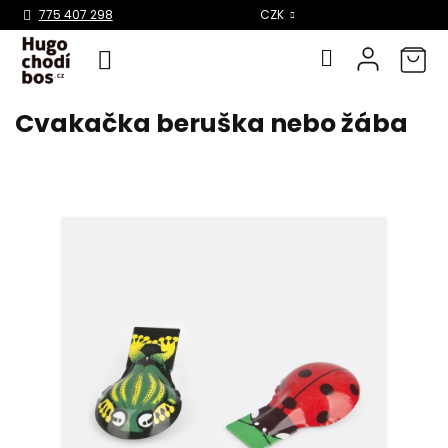
Select Language
▼
775 407 298
CZK
Cvakačka beruška nebo žába
Přejít
na
obsah