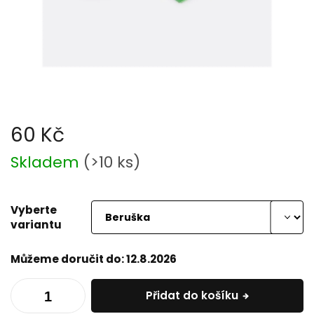
60 Kč
Měrná
Skladem
(
>10 ks
)
cena:
Vyberte
variantu
Můžeme doručit do:
12.8.2026
Přidat do košíku