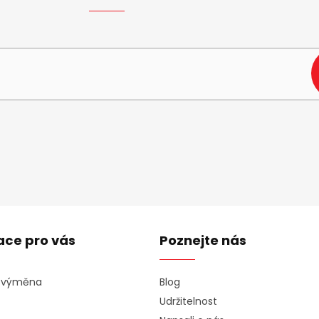
e-mail a my vám budeme zasílat informace o nových produktech na n
ace pro vás
Poznejte nás
a výměna
Blog
Udržitelnost