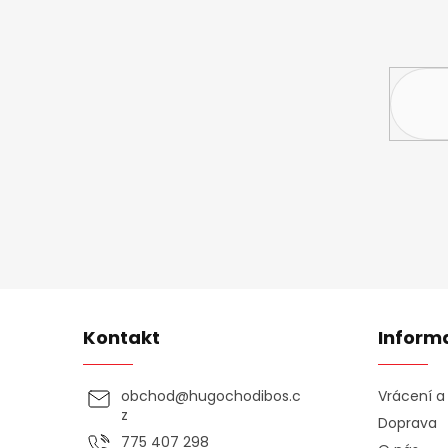
Vložte svůj 
Kontakt
Inform
obchod
@
hugochodibos.c
Vrácení 
z
Doprava
775 407 298