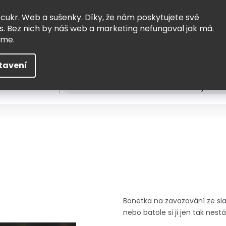
Vrácení a výměna
Doprava
 cukr. Web a sušenky. Díky, že nám poskytujete své
s. Bez nich by náš web a marketing nefungoval jak má.
eme.
tavení
HLEDAT
ní
Čtení
Tvoření a vzdělávání
Zabydlov
Bonetka na zavazování ze sla
nebo batole si ji jen tak nest