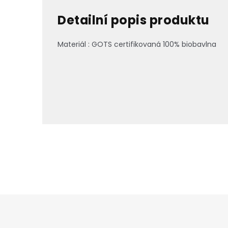
Detailní popis produktu
Materiál : GOTS certifikovaná 100% biobavlna
Z
á
p
a
t
í