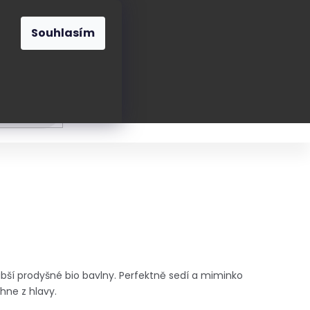
O nás
Blog
Kontakt
CZK
Souhlasím
Prázdný
košík
ání
Oblékání
Obouvání
Poukázky a přán
bší prodyšné bio bavlny. Perfektně sedí a miminko
áhne z hlavy.