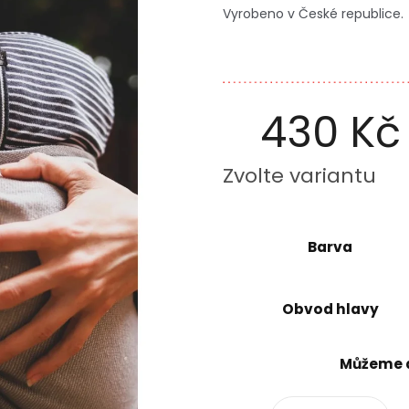
Vyrobeno v České republice.
430 Kč
Měrná
Zvolte variantu
cena:
Barva
Obvod hlavy
Můžeme d