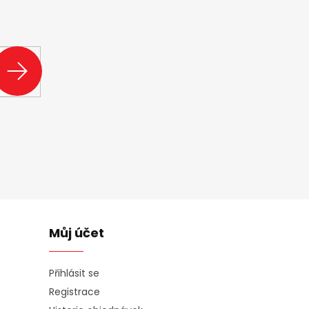
ašem e-shopu.
PŘIHLÁSIT
SE
Můj účet
Přihlásit se
Registrace