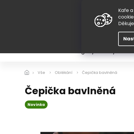
Přejít
775 407 298
na
Kafe a
obsah
cookie
Děkuj
Nas
Léto
Škola
Hugovy kousky
Hra
Vše
Oblékání
Čepička bavlněná
Čepička bavlněná
Novinka