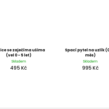
ice se zaječíma ušima
Spací pytel na uzlík (0
(vel 0 - 5 let)
měs)
Skladem
Skladem
495 Kč
995 Kč