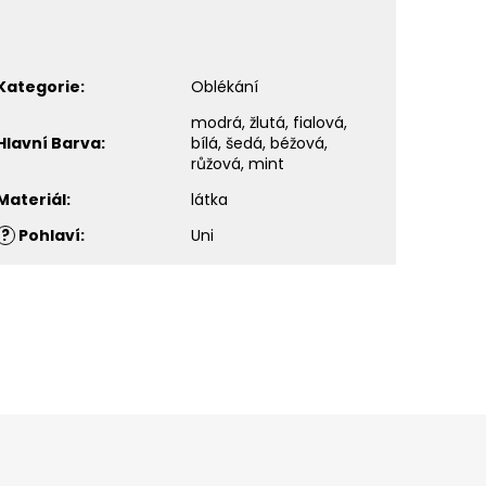
Kategorie
:
Oblékání
modrá, žlutá, fialová,
Hlavní Barva
:
bílá, šedá, béžová,
růžová, mint
Materiál
:
látka
?
Pohlaví
:
Uni