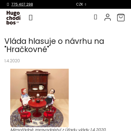
Select Language
▼
775 407 298
CZK
Přejít
Vláda hlasuje o návrhu na
na
obsah
"Hračkovné"
1.4.2020
Mimořádné zpravodajství z Úřadu vlády 1.4.2020.