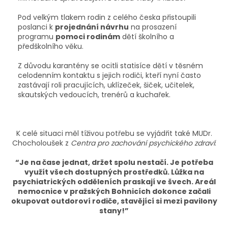
Pod velkým tlakem rodin z celého česka přistoupili
poslanci k
projednání návrhu
na prosazení
programu
pomoci rodinám
dětí školního a
předškolního věku.
Z důvodu karantény se ocitli statisíce dětí v těsném
celodenním kontaktu s jejich rodiči, kteří nyní často
zastávají roli pracujících, uklízeček, šiček, učitelek,
skautských vedoucích, trenérů a kuchařek.
K celé situaci měl tíživou potřebu se vyjádřit také MUDr.
Chocholoušek z
Centra pro zachování psychického zdraví
:
“Je na čase jednat, držet spolu nestačí. Je potřeba
využít všech dostupných prostředků. Lůžka na
psychiatrických odděleních praskají ve švech. Areál
nemocnice v pražských Bohnicích dokonce začali
okupovat outdoroví rodiče, stavějící si mezi pavilony
stany!”