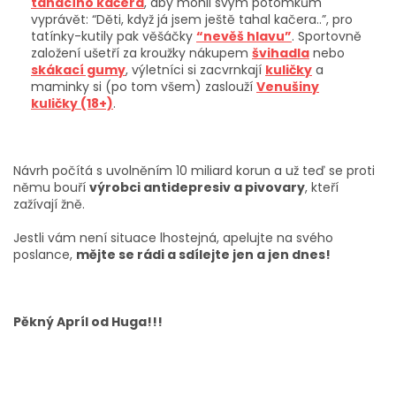
tahacího kačera
, aby mohli svým potomkům
vyprávět: “Děti, když já jsem ještě tahal kačera..”, pro
tatínky-kutily pak věšáčky
“nevěš hlavu”
. Sportovně
založení ušetří za kroužky nákupem
švihadla
nebo
skákací gumy
, výletníci si zacvrnkají
kuličky
a
maminky si (po tom všem) zaslouží
Venušiny
kuličky (18+)
.
Návrh počítá s uvolněním 10 miliard korun a už teď se proti
němu bouří
výrobci antidepresiv a pivovary
, kteří
zažívají žně.
Jestli vám není situace lhostejná, apelujte na svého
poslance,
mějte se rádi a sdílejte jen a jen dnes!
Pěkný Apríl od Huga!!!