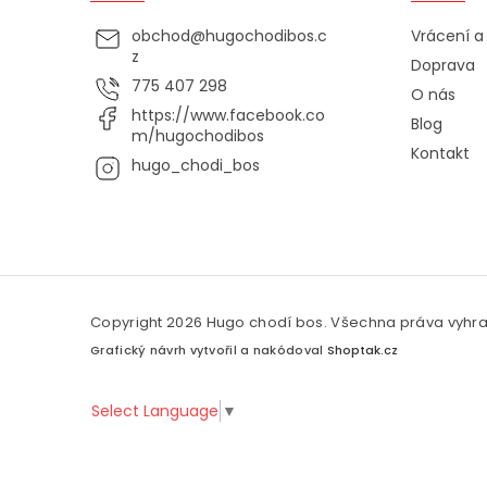
obchod
@
hugochodibos.c
Vrácení 
z
Doprava
775 407 298
O nás
https://www.facebook.co
Blog
m/hugochodibos
Kontakt
hugo_chodi_bos
Copyright 2026
Hugo chodí bos
. Všechna práva vyhr
Grafický návrh vytvořil a nakódoval
Shoptak.cz
Select Language
▼