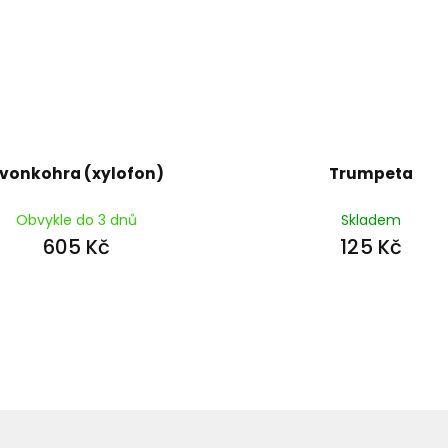
vonkohra (xylofon)
Trumpeta
Obvykle do 3 dnů
Skladem
605 Kč
125 Kč