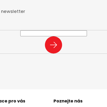
 newsletter
e-mail a my vám budeme zasílat informace o nových produktech na n
PŘIHLÁSIT
SE
ace pro vás
Poznejte nás