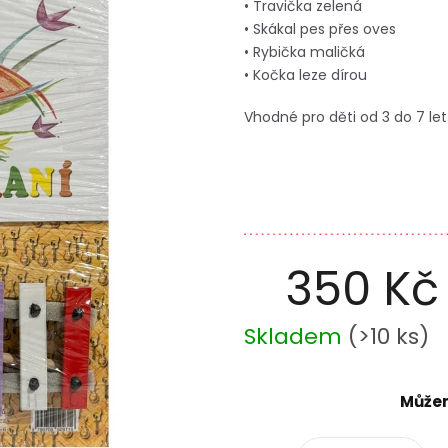
• Travička zelená
• Skákal pes přes oves
• Rybička maličká
• Kočka leze dírou
Vhodné pro děti od 3 do 7 let
350 Kč
Měrná
Skladem
(
>10 ks
)
cena:
Můžem