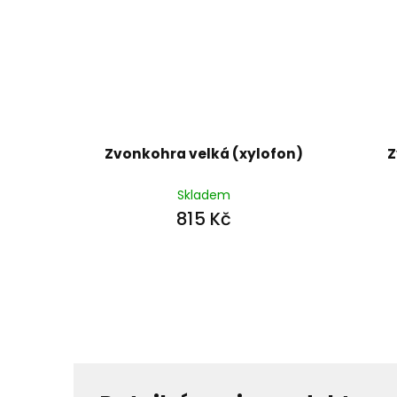
Zvonkohra velká (xylofon)
Z
Skladem
815 Kč