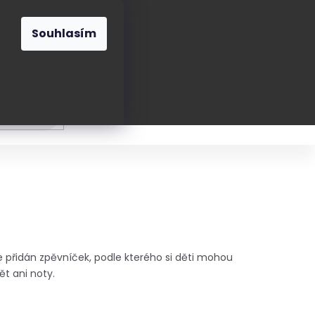
O nás
Blog
Kontakt
CZK
Souhlasím
Prázdný
košík
ání
Oblékání
Obouvání
Poukázky a přán
 přidán zpěvníček, podle kterého si děti mohou
ět ani noty.