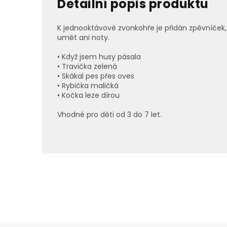
Detailní popis produktu
K jednooktávové zvonkohře je přidán zpěvníček,
umět ani noty.
• Když jsem husy pásala
• Travička zelená
• Skákal pes přes oves
• Rybička maličká
• Kočka leze dírou
Vhodné pro děti od 3 do 7 let.
Z
á
p
a