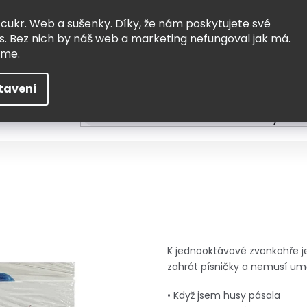
Vrácení a výměna
Doprava
 cukr. Web a sušenky. Díky, že nám poskytujete své
s. Bez nich by náš web a marketing nefungoval jak má.
eme.
tavení
HLEDAT
ní
Čtení
Tvoření a vzdělávání
Zabydlov
K jednooktávové zvonkohře je
zahrát písničky a nemusí um
• Když jsem husy pásala