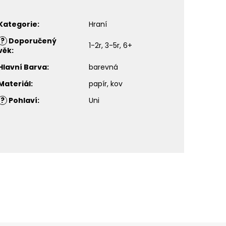
Kategorie
:
Hraní
?
Doporučený
1-2r, 3-5r, 6+
věk
:
Hlavní Barva
:
barevná
Materiál
:
papír, kov
?
Pohlaví
:
Uni