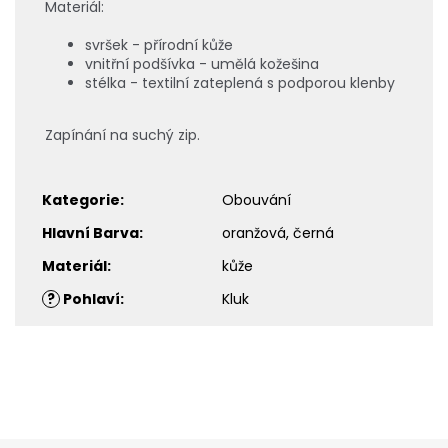
Materiál:
svršek - přírodní kůže
vnitřní podšívka -
umělá kožešina
stélka - textilní zateplená s podporou klenby
Zapínání na suchý zip.
Kategorie
:
Obouvání
Hlavní Barva
:
oranžová, černá
Materiál
:
kůže
?
Pohlaví
:
Kluk
Z
á
p