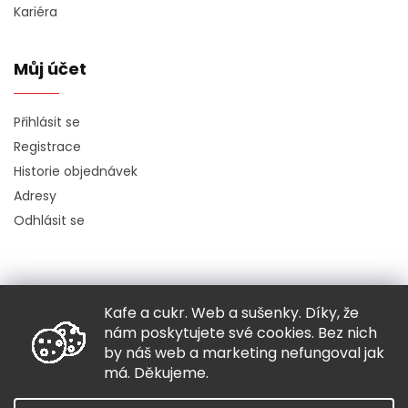
Kariéra
Můj účet
Přihlásit se
Registrace
Historie objednávek
Adresy
Odhlásit se
Kafe a cukr. Web a sušenky. Díky, že
Copyright 2026
Hugo chodí bos
. Všechna práva vyhrazena.
nám poskytujete své cookies. Bez nich
Grafický návrh vytvořil a nakódoval
Shoptak.cz
by náš web a marketing nefungoval jak
má. Děkujeme.
Vytvořil Shoptet