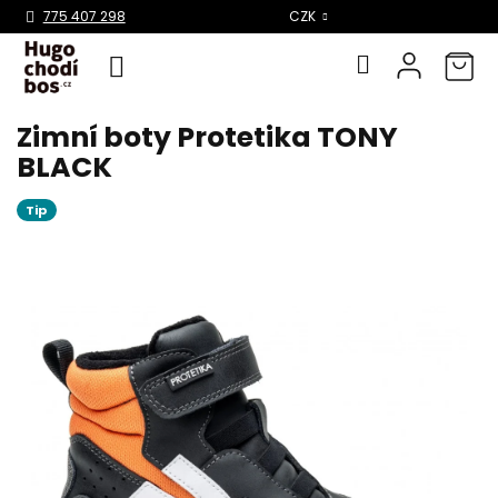
Select Language
▼
775 407 298
CZK
Zimní boty Protetika TONY
Přejít
na
BLACK
obsah
Tip