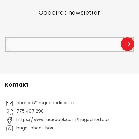
a
t
Odebírat newsletter
í
Vložte svůj e-mail a my vám budeme zasílat informace o
nových produktech na našem e-shopu.
PŘIHL
SE
Kontakt
obchod
@
hugochodibos.cz
775 407 298
https://www.facebook.com/hugochodibos
hugo_chodi_bos