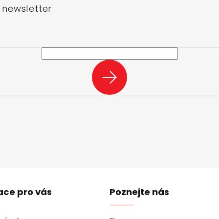
 newsletter
e-mail a my vám budeme zasílat informace o nových produktech na n
PŘIHLÁSIT
SE
ace pro vás
Poznejte nás