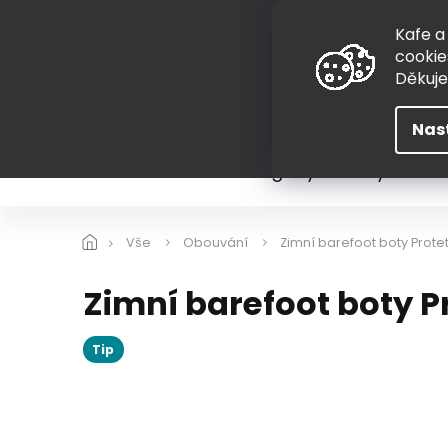
Přejít
775 407 298
na
Kafe a
obsah
cookie
Děkuj
Nas
Léto
Škola
Hugovy kousky
Hra
Vše
Obouvání
Zimní barefoot boty Prote
Zimní barefoot boty 
Tip