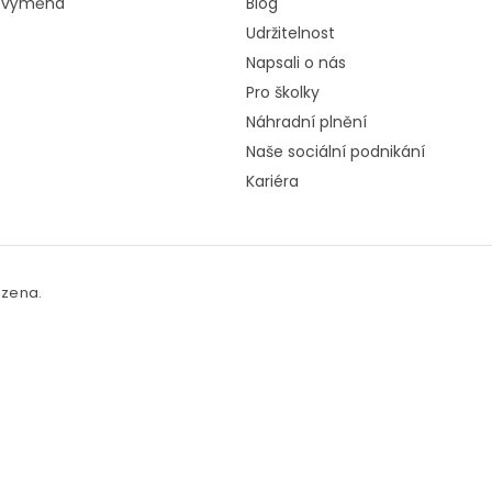
a výměna
Blog
Udržitelnost
Napsali o nás
Pro školky
Náhradní plnění
Naše sociální podnikání
Kariéra
azena.