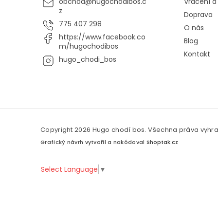
obchod
@
hugochodibos.c
Vrácení 
z
Doprava
775 407 298
O nás
https://www.facebook.co
Blog
m/hugochodibos
Kontakt
hugo_chodi_bos
Copyright 2026
Hugo chodí bos
. Všechna práva vyhr
Grafický návrh vytvořil a nakódoval
Shoptak.cz
Select Language
▼