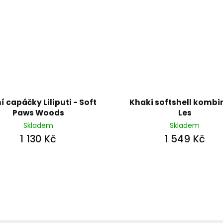
í capáčky Liliputi - Soft
Khaki softshell kombi
Paws Woods
Les
Skladem
Skladem
1 130 Kč
1 549 Kč