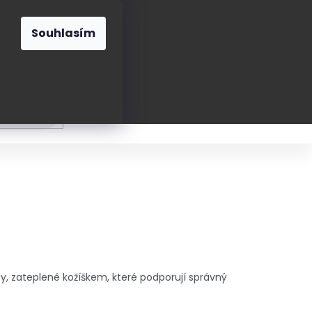
O nás
Blog
Kontakt
CZK
Souhlasím
Prázdný
košík
ání
Oblékání
Obouvání
Poukázky a přán
y, zateplené kožíškem, které podporují správný