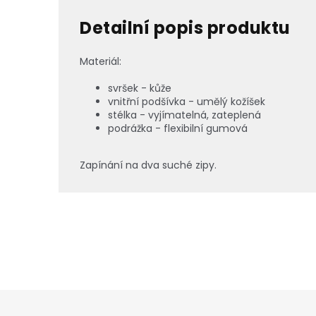
Detailní popis produktu
Materiál:
svršek - kůže
vnitřní podšívka - umělý kožíšek
stélka -
vyjímatelná, zateplená
podrážka - flexibilní gumová
Zapínání na dva suché zipy.
Z
á
p
a
t