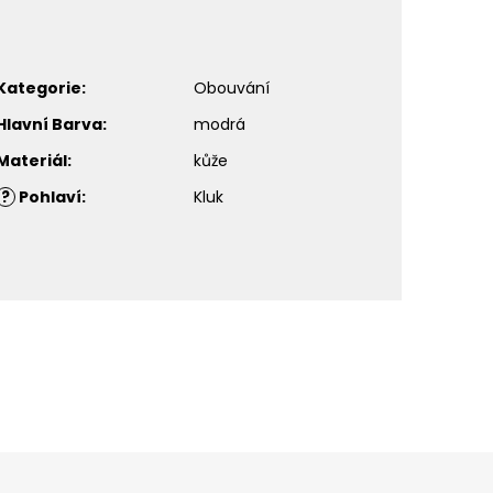
Kategorie
:
Obouvání
Hlavní Barva
:
modrá
Materiál
:
kůže
?
Pohlaví
:
Kluk