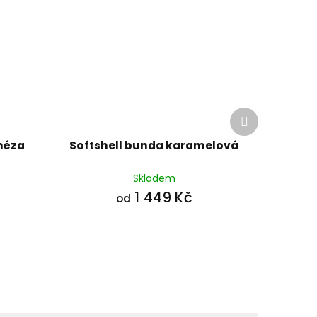
Další
produkt
néza
Softshell bunda karamelová
Skladem
1 449 Kč
od