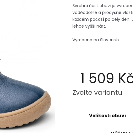
Svrchní část obuvi je vyrob
voděodolné a prodyšné vlastno
každém počasí po celý den. 
lehce vyšší nárt.
Vyrobeno na Slovensku.
1 509 K
Měrná
Zvolte variantu
cena:
Velikosti obuvi