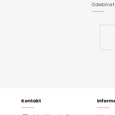
í
Odebírat
Vložte svůj 
Kontakt
Inform