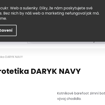
Vrácení a výměna
Doprava
 cukr. Web a sušenky. Díky, že nám poskytujete své
s. Bez nich by náš web a marketing nefungoval jak má.
eme.
tavení
HLEDAT
ní
Čtení
Tvoření a vzdělávání
Zabydlov
tika DARYK NAVY
Protetika DARYK NAVY
Kotníkové barefoot zimní bot
vývoj chodidla.