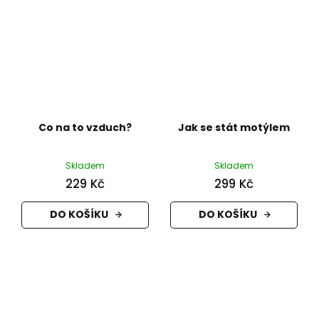
Co na to vzduch?
Jak se stát motýlem
Skladem
Skladem
229 Kč
299 Kč
DO KOŠÍKU
DO KOŠÍKU
Z
á