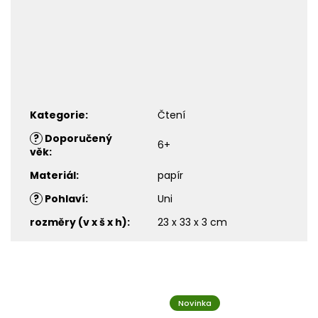
Kategorie
:
Čtení
?
Doporučený
6+
věk
:
Materiál
:
papír
?
Pohlaví
:
Uni
rozměry (v x š x h)
:
23 x 33 x 3 cm
Novinka