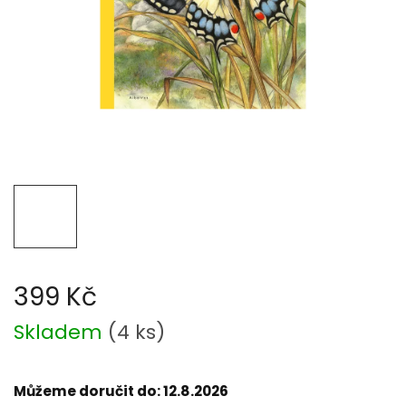
399 Kč
Měrná
Skladem
(
4 ks
)
cena:
Můžeme doručit do:
12.8.2026