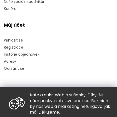
Naše sociální podnikání
Kariéra
Můj účet
Přihlásit se
Registrace
Historie objednávek
Adresy
Odhlásit se
Kafe a cukr. Web a sušenky. Díky, že
Copyright 2026
Hugo chodí bos
. Všechna práva vyhrazena.
nám poskytujete své cookies. Bez nich
Grafický návrh vytvořil a nakódoval
Shoptak.cz
by náš web a marketing nefungoval jak
má. Děkujeme.
Vytvořil Shoptet