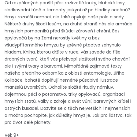
Od rozpálených pouští přes rozkvetlé louky, hluboké lesy,
sladkovodní tůně a temnoty jeskyní až po hladiny oceánů?
Hmyz roznáší nemoci, ale také opyluje naše pole a sady.
Některé druhy škodí lesům, na druhé straně nás ale armáda
hmyzích pomocníků před škůdci zároveň i chrání. Bez
opylovačů by na Zemi nerostly květiny a bez
všudypřítomného hmyzu by zpěvné ptactvo zahynulo
hladem. Kniha, kterou držíte v ruce, vás zavede do říše
drobných tvorů, kteří vás překvapí složitostí svého chování,
ale i svými tvary a barvami. Mimořádně zajímavé texty
našeho předního odborníka z oblasti entomologie, Jiřího
Kolibáče, bohatě doplňují neméně působivé ilustrace
manželů Dvorských. Odhalíte složité rituály námluv,
dojemnou péči o potomstvo, triky opylovačů, organizaci
hmyzích států, války o zdroje a svět vůní, barevných křídel i
ostrých kusadel. Dozvíte se o těch největších i nejmenších
a možná pochopíte, jak důležitý hmyz je. Jak pro lidstvo, tak
pro život celé planety.
Věk 9+