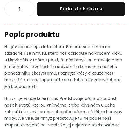
Přidat do košíku
Hugův tip na nejen letní čtení. Ponořte se s dětmi do
zázračné říše hmyzu, která nás obklopuje na každém kroku
a i když někdy máme pocit, že nás hmyz jen otravuje nebo
je nechutný, je základním stavebním kamenem našeho
planetárního ekosystému. Poznejte krásy a kouzelnost
hmyzí říše, ale nezapomeňte se u toho taky zamyslet nad
její budoucností.
Hmyz… je všude kolem nás. Představuje běžnou součást
našich životů, kterou vnímáme, třeba když nám u ucha
zabzučí otravný komár nebo před očima přelétne barevný
motýl. Ale víte, že hmyz představuje tu nejpočetnější
skupinu živočichů na Zemi? Že jej najdeme takřka všude?