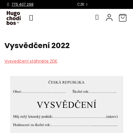
Select Language
▼
775 407 298
CZK
Přejít
na
Vysvědčení 2022
obsah
Vysvedčení stáhněte ZDE