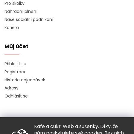
Pro školky
Náhradní plnění
Naše sociální podnikání
Kariéra
Můj účet
Přihlásit se
Registrace
Historie objednávek
Adresy
Odhlásit se
Kafe a cukr. Web a sušenky. Díky, že
Copyright 2026
Hugo chodí bos
. Všechna práva vyhrazena.
nám poskytujete své cookies. Bez nich