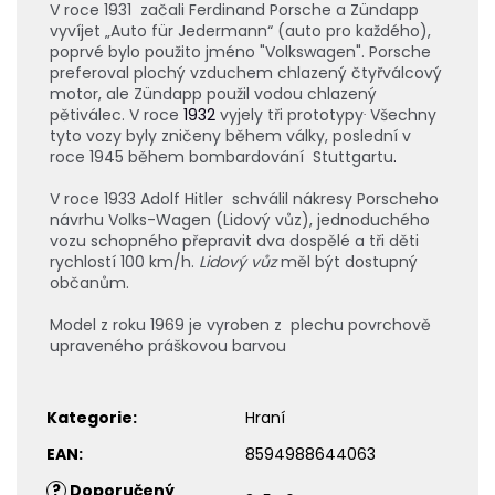
V roce 1931 začali Ferdinand Porsche a Zündapp
vyvíjet „Auto für Jedermann“ (auto pro každého),
poprvé bylo použito jméno "Volkswagen". Porsche
preferoval plochý vzduchem chlazený čtyřválcový
motor, ale Zündapp použil vodou chlazený
.
pětiválec. V roce
1932
vyjely tři prototypy
Všechny
tyto vozy byly zničeny během války, poslední v
roce 1945 během bombardování Stuttgartu
.
V roce 1933 Adolf Hitler
schválil nákresy Porscheho
návrhu
Volks-Wagen
(Lidový vůz), jednoduchého
vozu schopného přepravit dva dospělé a tři děti
rychlostí 100 km/h.
Lidový vůz
měl být dostupný
občanům.
Model z roku 1969 je vyroben z
plechu povrchově
upraveného práškovou barvou
Kategorie
:
Hraní
EAN
:
8594988644063
?
Doporučený