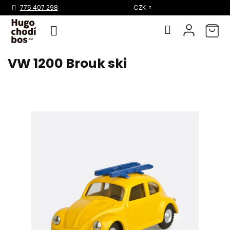
Select Language
▼
775 407 298
CZK
VW 1200 Brouk ski
Přejít
na
obsah