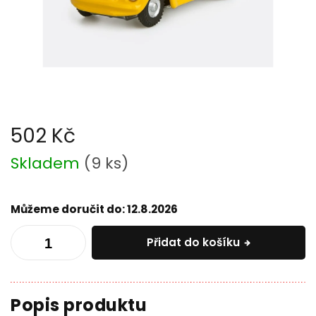
502 Kč
Měrná
Skladem
(
9 ks
)
cena:
Můžeme doručit do:
12.8.2026
Přidat do košíku