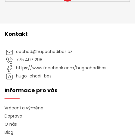
SE
Kontakt
obchod
@
hugochodibos.cz
775 407 298
https://www.facebook.com/hugochodibos
hugo_chodi_bos
Informace pro vás
Vrácení a výměna
Doprava
O nás
Blog