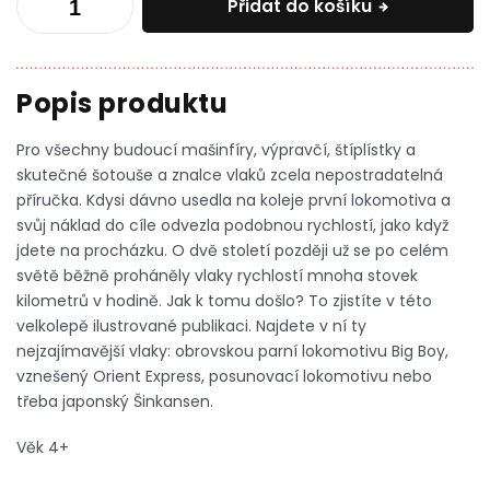
Přidat do košíku
Pro všechny budoucí mašinfíry, výpravčí, štíplístky a
skutečné šotouše a znalce vlaků zcela nepostradatelná
příručka.
Kdysi dávno usedla na koleje první lokomotiva a
svůj náklad do cíle odvezla podobnou rychlostí, jako když
jdete na procházku. O dvě století později už se po celém
světě běžně proháněly vlaky rychlostí mnoha stovek
kilometrů v hodině. Jak k tomu došlo? To zjistíte v této
velkolepě ilustrované publikaci. Najdete v ní ty
nejzajímavější vlaky: obrovskou parní lokomotivu Big Boy,
vznešený Orient Express, posunovací lokomotivu nebo
třeba japonský Šinkansen.
Věk 4+