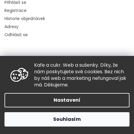
Přihlásit se
Registrace
Historie objednávek
Adresy
Odhlásit se
Kafe a cukr. Web a sušenky. Díky, že
Copyright 2026
Hugo chodí bos
. Všechna práva vyhrazena.
nám poskytujete své cookies. Bez nich
Grafický návrh vytvořil a nakódoval
Shoptak.cz
by náš web a marketing nefungoval jak
má. Děkujeme.
Vytvořil Shoptet
Nastavení
Souhlasím