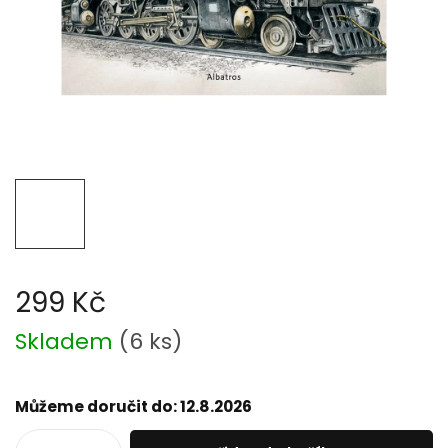
299 Kč
Měrná
Skladem
(
6 ks
)
cena:
Můžeme doručit do:
12.8.2026