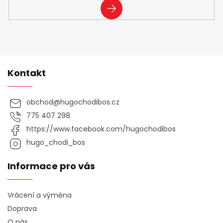
PŘIHLÁSIT
SE
Kontakt
obchod
@
hugochodibos.cz
775 407 298
https://www.facebook.com/hugochodibos
hugo_chodi_bos
Informace pro vás
Vrácení a výměna
Doprava
O nás