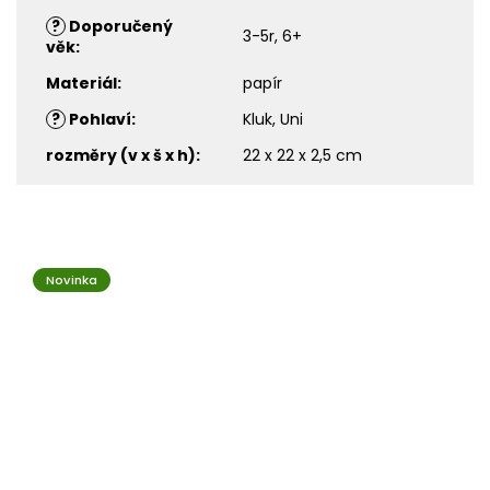
?
Doporučený
3-5r, 6+
věk
:
Materiál
:
papír
?
Pohlaví
:
Kluk, Uni
rozměry (v x š x h)
:
22 x 22 x 2,5 cm
Novinka