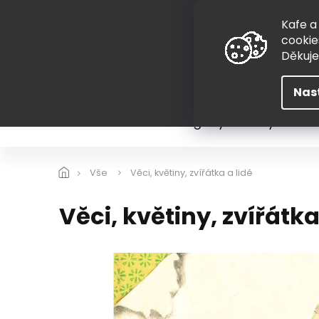
Přejít
775 407 298
na
Kafe a
obsah
cookie
Děkuj
Nas
Léto
Škola
Hugovy kousky
Hra
Vše
Věci, květiny, zvířátka a lidé
Věci, květiny, zvířátka