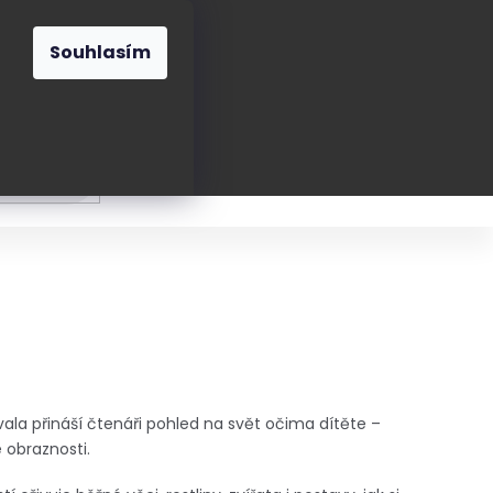
O nás
Blog
Kontakt
CZK
Souhlasím
Prázdný
košík
ání
Oblékání
Obouvání
Poukázky a přán
vala přináší čtenáři pohled na svět očima dítěte –
é obraznosti.