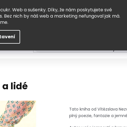
Vrácení a výměna
Doprava
 cukr. Web a sušenky. Díky, že nám poskytujete své
s. Bez nich by náš web a marketing nefungoval jak má.
eme.
tavení
HLEDAT
ní
Čtení
Tvoření a vzdělávání
Zabydlov
 a lidé
Tato kniha od Vítězslava Nez
plný poezie, fantazie a jemn