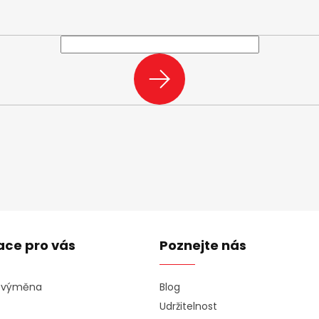
e-mail a my vám budeme zasílat informace o nových produktech na n
PŘIHLÁSIT
SE
ace pro vás
Poznejte nás
a výměna
Blog
Udržitelnost