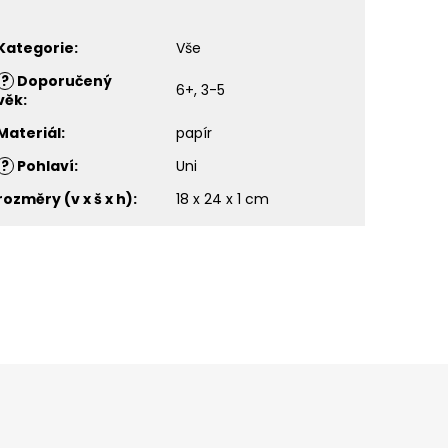
Kategorie
:
Vše
?
Doporučený
6+, 3-5
věk
:
Materiál
:
papír
?
Pohlaví
:
Uni
rozměry (v x š x h)
:
18 x 24 x 1 cm