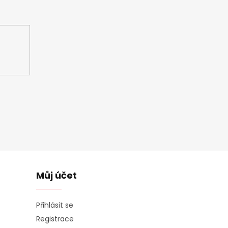
ašem e-shopu.
Můj účet
Přihlásit se
Registrace