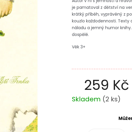
Autor v ní s jemností a hravost
je pamatoval z dětství na v
krátký příběh, vyprávěný z po
kouzlo každodennosti. Texty 
náladu a jemný humor knihy. 
dospělé.
Věk 3+
259 Kč
Měrná
Skladem
(
2 ks
)
cena:
Můžem