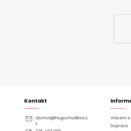
Vložte svůj 
Kontakt
Inform
obchod
@
hugochodibos.c
Vrácení 
z
Doprava