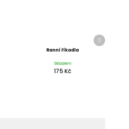
Další
produkt
Ranní říkadla
Skladem
175 Kč