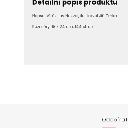
Detailní popis produktu
Napsal Vítězslav Nezval, ilustroval Jiří Trnka.
Rozměry:
18 x 24 cm, 144 stran
Z
á
p
a
t
í
Odebírat