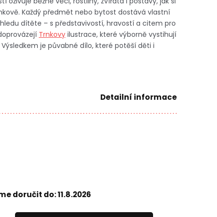
í oživuje běžné věci, rostliny, zvířata i postavy, jak si
enkově. Každý předmět nebo bytost dostává vlastní
hledu dítěte – s představivostí, hravostí a citem pro
doprovázejí
Trnkovy
ilustrace, které výborně vystihují
Výsledkem je půvabné dílo, které potěší děti i
Detailní informace
e doručit do:
11.8.2026