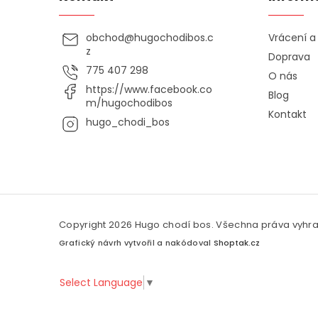
obchod
@
hugochodibos.c
Vrácení 
z
Doprava
775 407 298
O nás
https://www.facebook.co
Blog
m/hugochodibos
Kontakt
hugo_chodi_bos
Copyright 2026
Hugo chodí bos
. Všechna práva vyhr
Grafický návrh vytvořil a nakódoval
Shoptak.cz
Select Language
▼