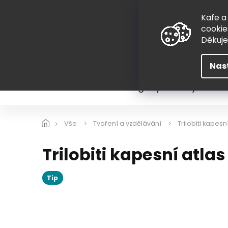
Přejít
775 407 298
na
Kafe a
obsah
cookie
Děkuj
Nas
Léto
Škola
Hugovy kousky
Hra
Vše
Tvoření a vzdělávání
Trilobiti kapesn
Trilobiti kapesní atlas
Tip