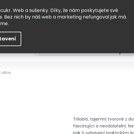
Vrácení a výměna
Doprava
 cukr. Web a sušenky. Díky, že nám poskytujete své
s. Bez nich by náš web a marketing nefungoval jak má.
eme.
tavení
HLEDAT
ní
Čtení
Tvoření a vzdělávání
Zabydlov
í atlas
Trilobiti, tajemní tvorové z 
fascinující a neodolatelní. Na
pak ti vybavení praktickým 