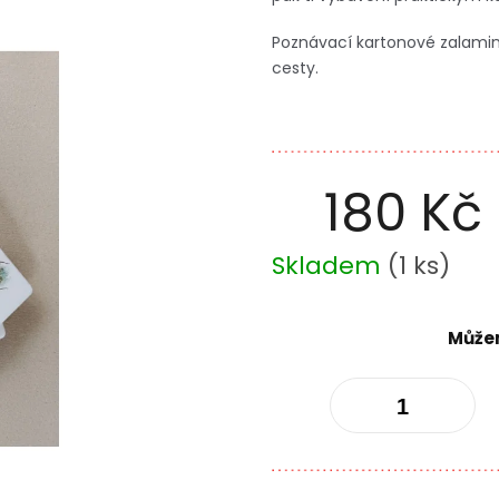
Poznávací kartonové zalamino
cesty.
180 Kč
Měrná
Skladem
(
1 ks
)
cena:
Můžem