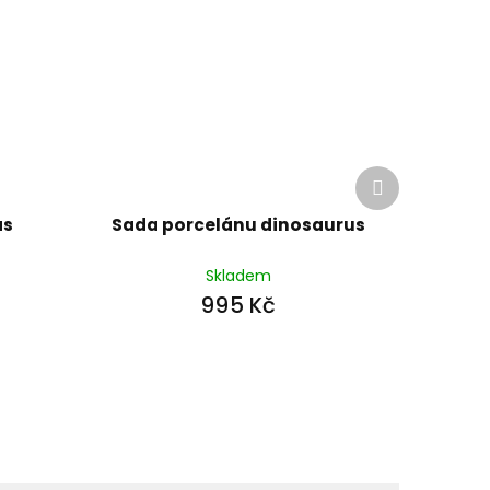
Další
produkt
as
Sada porcelánu dinosaurus
Skladem
995 Kč