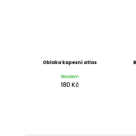
Oblaka kapesní atlas
B
Skladem
180 Kč