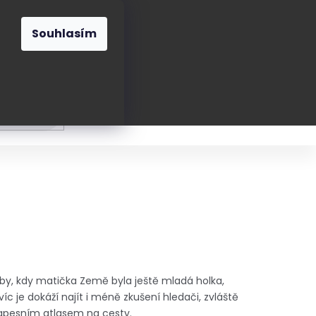
O nás
Blog
Kontakt
CZK
Souhlasím
Prázdný
košík
ání
Oblékání
Obouvání
Poukázky a přán
doby, kdy matička Země byla ještě mladá holka,
víc je dokáží najít i méně zkušení hledači, zvláště
kapesním atlasem na cesty.