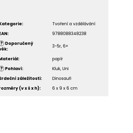
Kategorie
:
Tvoření a vzdělávání
EAN
:
9788088348238
?
Doporučený
3-5r, 6+
věk
:
Materiál
:
papír
?
Pohlaví
:
Kluk, Uni
Srdeční záležitosti
:
Dinosauři
rozměry (v x š x h)
:
6 x 9 x 6 cm