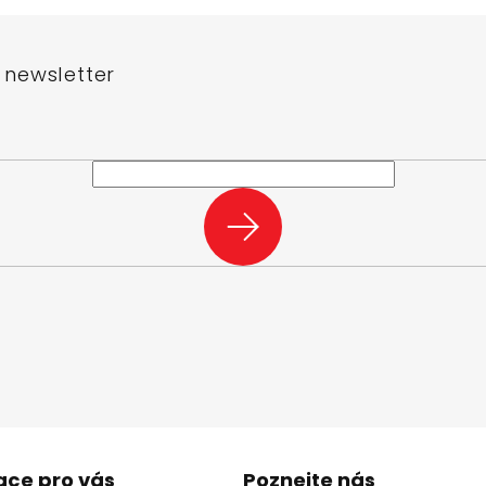
 newsletter
e-mail a my vám budeme zasílat informace o nových produktech na n
PŘIHLÁSIT
SE
ace pro vás
Poznejte nás