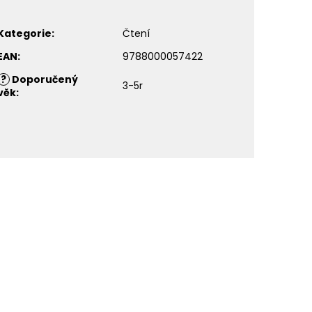
Kategorie
:
Čtení
EAN
:
9788000057422
?
Doporučený
3-5r
věk
: