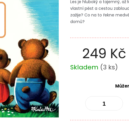
Les je hluboký a tajemný, až
vlastní pěst a cestou zabloud
zažije? Co na to řekne medv
domů?
249 Kč
Měrná
Skladem
(
3 ks
)
cena:
Můžem