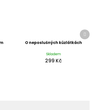
Další
produkt
ém
O neposlušných kůzlátkách
Skladem
299 Kč