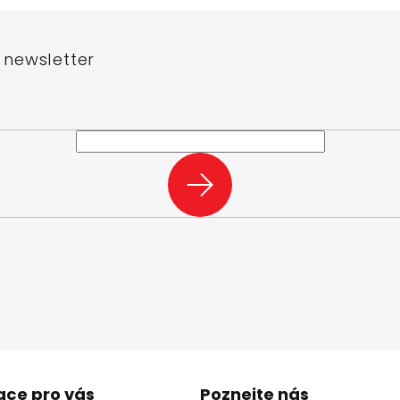
 newsletter
e-mail a my vám budeme zasílat informace o nových produktech na n
PŘIHLÁSIT
SE
ace pro vás
Poznejte nás