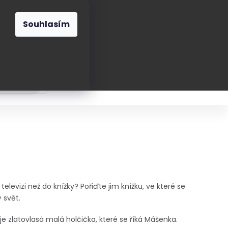
O nás
Blog
Kontakt
CZK
Souhlasím
Prázdný
košík
ání
Oblékání
Obouvání
Poukázky a přán
 televizi než do knížky? Pořiďte jim knížku, ve které se
 svět.
je zlatovlasá malá holčička, které se říká Mášenka.