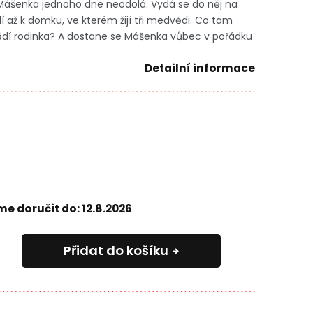
 Mášenka jednoho dne neodolá. Vydá se do něj na
í až k domku, ve kterém žijí tři medvědi. Co tam
ědí rodinka? A dostane se Mášenka vůbec v pořádku
Detailní informace
e doručit do:
12.8.2026
Přidat do košíku