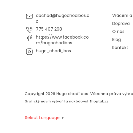
obchod
@
hugochodibos.c
Vrácení 
z
Doprava
775 407 298
O nás
https://www.facebook.co
Blog
m/hugochodibos
Kontakt
hugo_chodi_bos
Copyright 2026
Hugo chodí bos
. Všechna práva vyhr
Grafický návrh vytvořil a nakódoval
Shoptak.cz
Select Language
▼