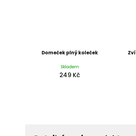
Domeček plný koleček
Zví
Skladem
249 Kč