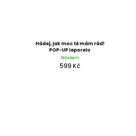
Hádej, jak moc tě mám rád!
POP-UP leporelo
Skladem
599 Kč
Z
á
p