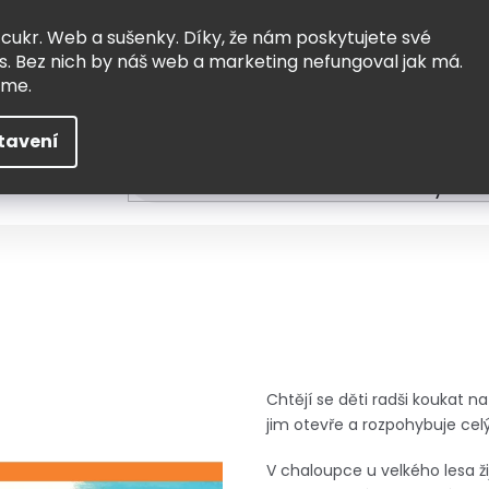
Vrácení a výměna
Doprava
 cukr. Web a sušenky. Díky, že nám poskytujete své
s. Bez nich by náš web a marketing nefungoval jak má.
eme.
tavení
HLEDAT
ní
Čtení
Tvoření a vzdělávání
Zabydlov
Chtějí se děti radši koukat na
jim otevře a rozpohybuje celý
V chaloupce u velkého lesa ži