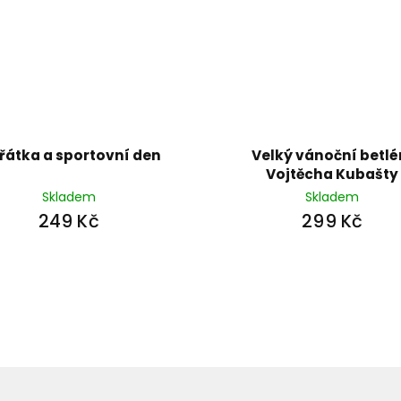
řátka a sportovní den
Velký vánoční betl
Vojtěcha Kubašty
Skladem
Skladem
249 Kč
299 Kč