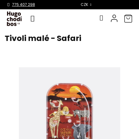
Select Language
▼
775 407 298
CZK
Tivoli malé - Safari
Přejít
na
obsah