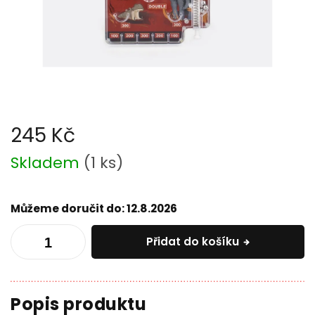
245 Kč
Měrná
Skladem
(
1 ks
)
cena:
Můžeme doručit do:
12.8.2026
Přidat do košíku