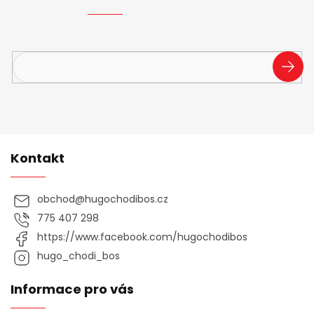
í
Vložte svůj e-mail a my vám budeme zasílat informace o
nových produktech na našem e-shopu.
PŘIHL
SE
Kontakt
obchod
@
hugochodibos.cz
775 407 298
https://www.facebook.com/hugochodibos
hugo_chodi_bos
Informace pro vás