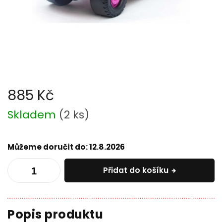
885 Kč
Měrná
Skladem
(
2 ks
)
cena:
Můžeme doručit do:
12.8.2026
Přidat do košíku