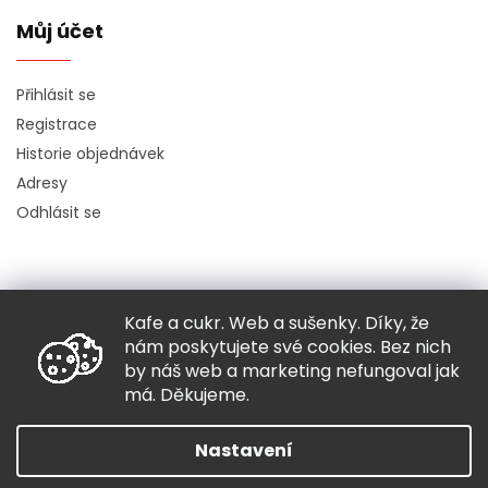
Můj účet
Přihlásit se
Registrace
Historie objednávek
Adresy
Odhlásit se
Kafe a cukr. Web a sušenky. Díky, že
Copyright 2026
Hugo chodí bos
. Všechna práva vyhrazena.
nám poskytujete své cookies. Bez nich
Grafický návrh vytvořil a nakódoval
Shoptak.cz
by náš web a marketing nefungoval jak
má. Děkujeme.
Vytvořil Shoptet
Nastavení