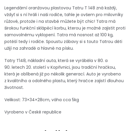
Legendární oranžovou plastovou Tatru T 148 zná každý,
vždyť si s ní hráli i naši rodiče, tahle je ovšem pro milovníky
růžové, protože i na stavbě můžete být chic! Tatra má
širokou funkční sklápěcí korbu, kterou je možné zajistit proti
samovolnému vyklopení. Tatra má nosnost až 100 kg,
potěší tedy i rodiče. Spoustu zábavy si s touto Tatrou děti
užijí na zahradě a hlavně na písku.
Tatry T148, nákladní auta, která se vyráběla v 80. a
90. letech 20. století v Kopřivnici, jsou tradiční hračkou,
která je oblíbená již po několik generací. Auto je vyrobeno
z kvalitního a odolného plastu, který hračce zajistí dlouhou
životnost.
Velikost: 73×34×28cm, váha cca 5kg
Vyrobeno v České republice