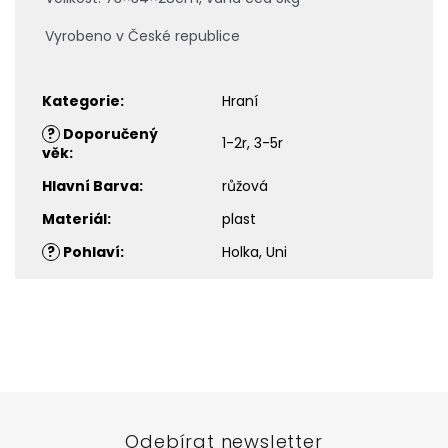
Vyrobeno v České republice
Kategorie
:
Hraní
?
Doporučený
1-2r, 3-5r
věk
:
Hlavní Barva
:
růžová
Materiál
:
plast
?
Pohlaví
:
Holka, Uni
Z
á
p
a
t
Odebírat newsletter