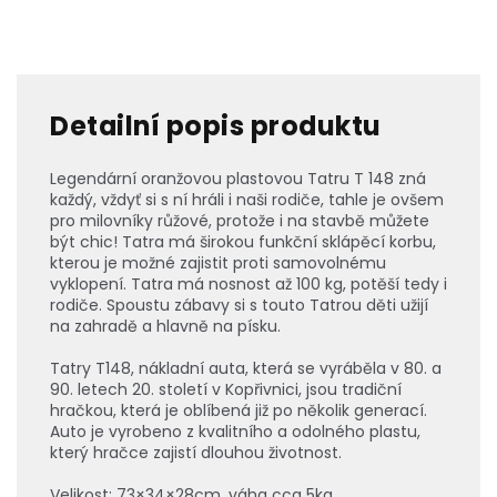
Detailní popis produktu
Legendární oranžovou plastovou Tatru T 148 zná
každý, vždyť si s ní hráli i naši rodiče, tahle je ovšem
pro milovníky růžové, protože i na stavbě můžete
být chic! Tatra má širokou funkční sklápěcí korbu,
kterou je možné zajistit proti samovolnému
vyklopení. Tatra má nosnost až 100 kg, potěší tedy i
rodiče. Spoustu zábavy si s touto Tatrou děti užijí
na zahradě a hlavně na písku.
Tatry T148, nákladní auta, která se vyráběla v 80. a
90. letech 20. století v Kopřivnici, jsou tradiční
hračkou, která je oblíbená již po několik generací.
Auto je vyrobeno z kvalitního a odolného plastu,
který hračce zajistí dlouhou životnost.
Velikost: 73×34×28cm, váha cca 5kg