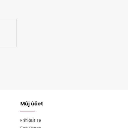
ašem e-shopu.
Můj účet
Přihlásit se
Registrace