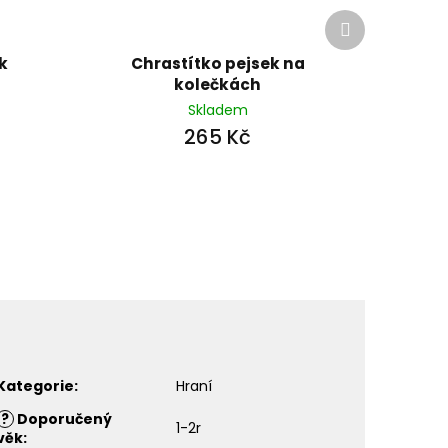
Další
produkt
k
Chrastítko pejsek na
kolečkách
Skladem
265 Kč
Kategorie
:
Hraní
?
Doporučený
1-2r
věk
: