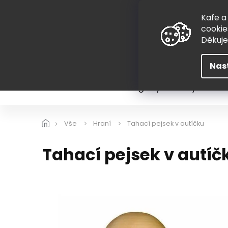
Přejít
775 407 298
na
Kafe a
obsah
cookie
Děkuj
Nas
Léto
Škola
Hugovy kousky
Hra
Vše
Hraní
Tahací pejsek v autíčku
Tahací pejsek v autíč