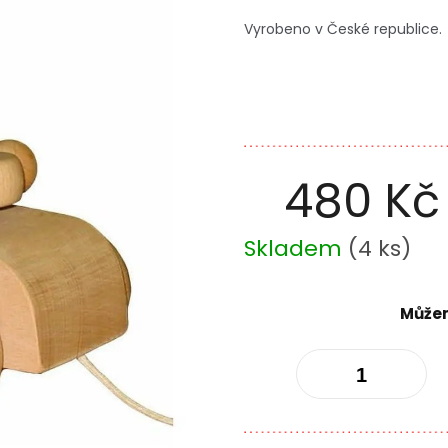
Vyrobeno v České republice.
480 Kč
Měrná
Skladem
(
4 ks
)
cena:
Můžem