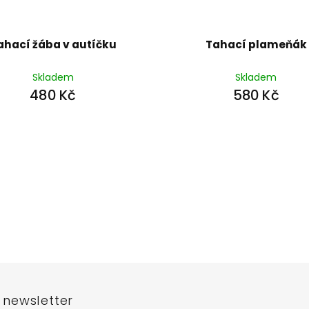
ahací žába v autíčku
Tahací plameňák
Skladem
Skladem
480 Kč
580 Kč
 newsletter