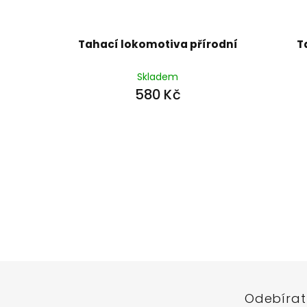
Tahací lokomotiva přírodní
T
Skladem
580 Kč
Z
á
p
a
t
í
Odebírat