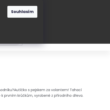
O nás
Blog
Kontakt
CZK
Souhlasím
Prázdný
košík
ání
Oblékání
Obouvání
Poukázky a přán
chodníku?
Autíčko s pejskem za volantem!
Tahací
e k prvním krůčkům, vyrobené z přírodního dřeva.