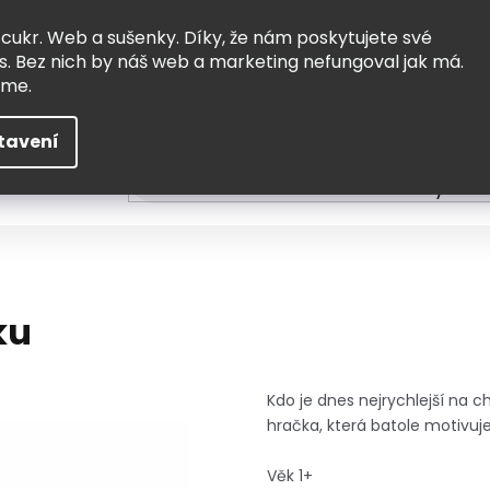
Vrácení a výměna
Doprava
 cukr. Web a sušenky. Díky, že nám poskytujete své
s. Bez nich by náš web a marketing nefungoval jak má.
eme.
tavení
HLEDAT
ní
Čtení
Tvoření a vzdělávání
Zabydlov
ku
Kdo je dnes nejrychlejší na 
hračka, která batole motivuj
Věk 1+