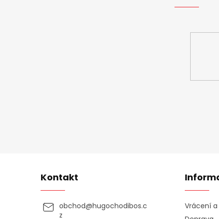
Vložte svůj 
Kontakt
Inform
obchod
@
hugochodibos.c
Vrácení 
z
Doprava