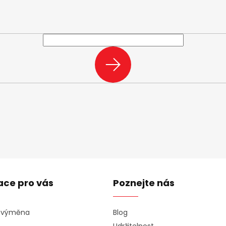
e-mail a my vám budeme zasílat informace o nových produktech na n
PŘIHLÁSIT
SE
ace pro vás
Poznejte nás
a výměna
Blog
Udržitelnost