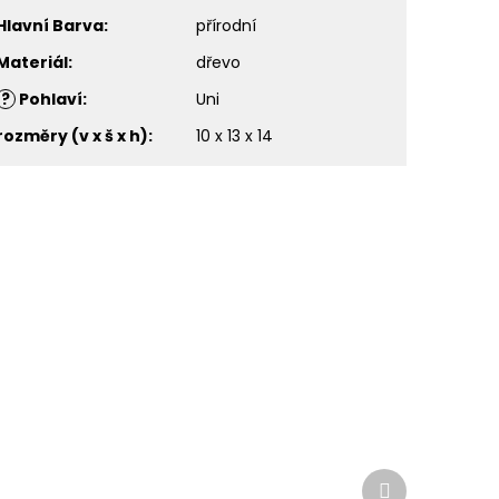
Hlavní Barva
:
přírodní
Materiál
:
dřevo
?
Pohlaví
:
Uni
rozměry (v x š x h)
:
10 x 13 x 14
Další