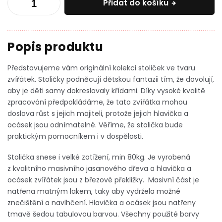
Přidat do košíku
Představujeme vám originální kolekci stoliček ve tvaru
zvířátek. Stoličky podněcují dětskou fantazii tím, že dovolují,
aby je děti samy dokreslovaly křídami. Díky vysoké kvalitě
zpracování předpokládáme, že tato zvířátka mohou
doslova růst s jejich majiteli, protože jejich hlavička a
ocásek jsou odnímatelné. Věříme, že stolička bude
praktickým pomocníkem i v dospělosti.
Stolička snese i velké zatížení, min 80kg. Je vyrobená
z kvalitního masivního jasanového dřeva a hlavička a
ocásek zvířátek jsou z březové překližky. Masivní část je
natřena matným lakem, taky aby vydržela možné
znečištění a navlhčení. Hlavička a ocásek jsou natřeny
tmavě šedou tabulovou barvou. Všechny použité barvy