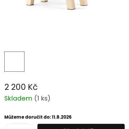
2 200 Kč
Měrná
Skladem
(
1 ks
)
cena:
Můžeme doručit do:
11.8.2026