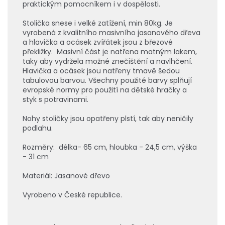
praktickým pomocníkem i v dospělosti.
Stolička snese i velké zatížení, min 80kg. Je
vyrobená z kvalitního masivního jasanového dřeva
a hlavička a ocásek zvířátek jsou z březové
překližky. Masivní část je natřena matným lakem,
taky aby vydržela možné znečištění a navlhčení.
Hlavička a ocásek jsou natřeny tmavě šedou
tabulovou barvou. Všechny použité barvy splňují
evropské normy pro použití na dětské hračky a
styk s potravinami.
Nohy stoličky jsou opatřeny plstí, tak aby neničily
podlahu.
Rozměry: délka- 65 cm, hloubka - 24,5 cm, výška
- 31 cm
Materiál: Jasanové dřevo
Vyrobeno v České republice.