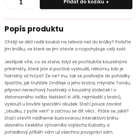
Přidat do košíku
Chtějí se děti radši koukat na televizi než do knížky? Pořiďte
jim knížku, ve které se jim otevře a rozpohybuje celý svět.
Jestlipak víte, co se stane, když se pochlubíte kouzelnými
předměty, které jste si poctivě vysloužili, někomu, kdo je
hamižný až hrůza? Že ne? Inu, tak se podívejte do pohádky.
Spatříte, jak truhláře Ondřeje a jeho bratra, mlynáře Tondu,
připraví nenechavý hostinský o kouzelný stoleček i o
zlatonosného oslíka. Naštěstí si Jiřík, nejmladší z bratrů,
vyslouží u kováře speciální obušek. Stačí pouze zavolat
„obušku, z pytle ven!“ a začnou se dít věci… Ptáte se, jaké?
Stačí otevřít nádherně ilustrovanou interaktivní knihu
slavného českého výtvarníka Vojtěcha Kubašty a
pohádkový příběh vám už všechno povypráví sám.