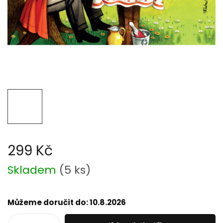
299 Kč
Měrná
Skladem
(
5 ks
)
cena:
Můžeme doručit do:
10.8.2026