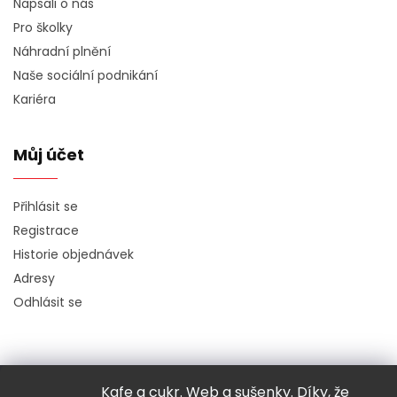
Napsali o nás
Pro školky
Náhradní plnění
Naše sociální podnikání
Kariéra
Můj účet
Přihlásit se
Registrace
Historie objednávek
Adresy
Odhlásit se
Kafe a cukr. Web a sušenky. Díky, že
Copyright 2026
Hugo chodí bos
. Všechna práva vyhrazena.