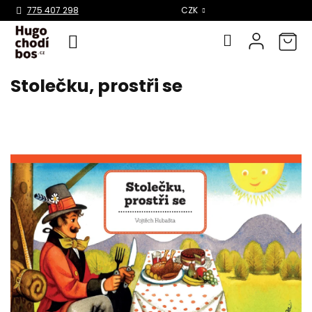
Select Language
▼
775 407 298
CZK
Stolečku, prostři se
Přejít
na
obsah