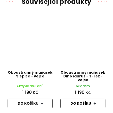
Související produkty
Oboustranný maňásek
Oboustranný maňásek
Slepice - vejce
Dinosaurus - T-rex -
vejce
Obvykle do 3 dnů
Skladem
1 190 Kč
1 190 Kč
DO KOŠÍKU
DO KOŠÍKU