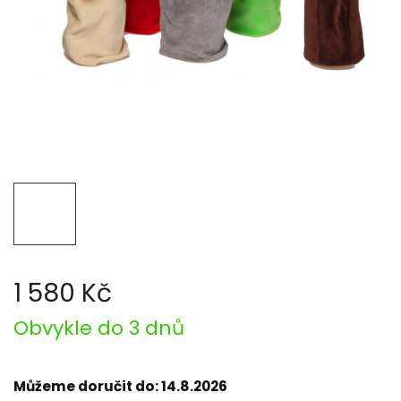
1 580 Kč
Měrná
Obvykle do 3 dnů
cena:
Můžeme doručit do:
14.8.2026