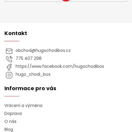
SE
Kontakt
obchod
@
hugochodibos.cz
775 407 298
https://www.facebook.com/hugochodibos
hugo_chodi_bos
Informace pro vás
Vrácení a výměna
Doprava
O nás
Blog