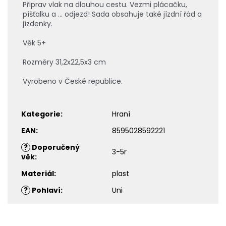
Připrav vlak na dlouhou cestu. Vezmi plácačku,
píšťalku a ... odjezd! Sada obsahuje také jízdní řád a
jízdenky.
Věk 5+
Rozměry 31,2x22,5x3 cm
Vyrobeno v České republice.
Kategorie
:
Hraní
EAN
:
8595028592221
?
Doporučený
3-5r
věk
:
Materiál
:
plast
?
Pohlaví
:
Uni