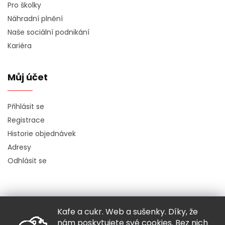
Pro školky
Náhradní plnění
Naše sociální podnikání
Kariéra
Můj účet
Přihlásit se
Registrace
Historie objednávek
Adresy
Odhlásit se
Kafe a cukr. Web a sušenky. Díky, že
Copyright 2026
Hugo chodí bos
. Všechna práva vyhrazena.
nám poskytujete své cookies. Bez nich