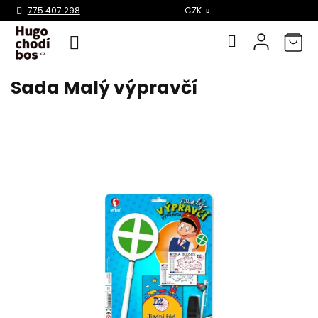
Select Language
▼
775 407 298
CZK
Sada Malý výpravčí
Přejít
na
obsah