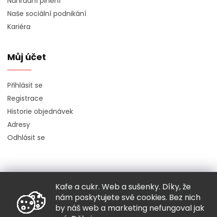
Náhradní plnění
Naše sociální podnikání
Kariéra
Můj účet
Přihlásit se
Registrace
Historie objednávek
Adresy
Odhlásit se
Kafe a cukr. Web a sušenky. Díky, že
Copyright 2026
Hugo chodí bos
. Všechna práva vyhrazena.
nám poskytujete své cookies. Bez nich
Grafický návrh vytvořil a nakódoval
Shoptak.cz
by náš web a marketing nefungoval jak