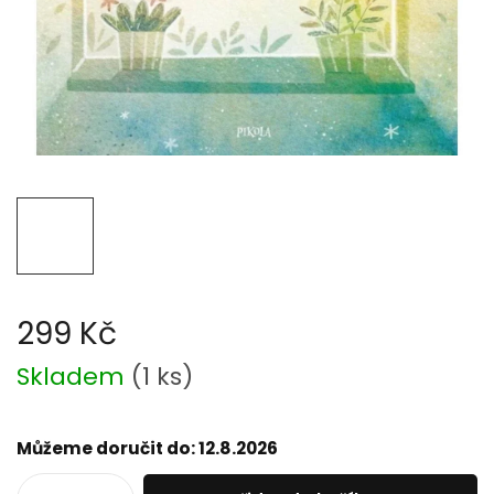
299 Kč
Měrná
Skladem
(
1 ks
)
cena:
Můžeme doručit do:
12.8.2026