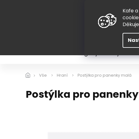
Přejít
775 407 298
na
Kafe a
obsah
cookie
Děkuj
Nas
Léto
Škola
Hugovy kousky
Hra
Vše
Hraní
Postýlka pro panenky malá
Postýlka pro panenk