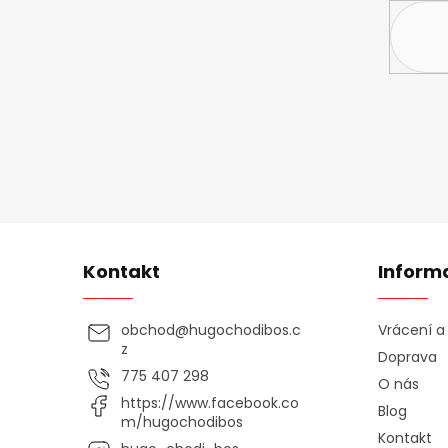
Kontakt
Inform
obchod
@
hugochodibos.c
Vrácení 
z
Doprava
775 407 298
O nás
https://www.facebook.co
Blog
m/hugochodibos
Kontakt