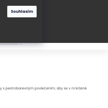
O nás
Blog
Kontakt
CZK
Souhlasím
Prázdný
košík
ání
Oblékání
Obouvání
Poukázky a přán
y s pestrobarevným povlečením, aby se v ní krásně