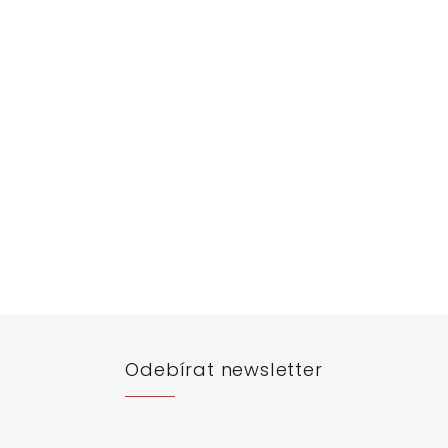
Odebírat newsletter
e-mail a my vám budeme zasílat informace o nových produktech na n