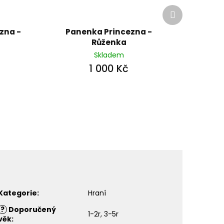
Další
produkt
zna -
Panenka Princezna -
Růženka
Skladem
1 000 Kč
Kategorie
:
Hraní
?
Doporučený
1-2r, 3-5r
věk
: