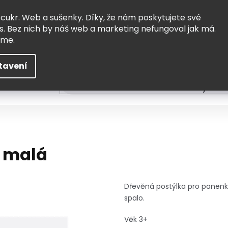
Vrácení a výměna
Doprava
 cukr. Web a sušenky. Díky, že nám poskytujete své
s. Bez nich by náš web a marketing nefungoval jak má.
eme.
tavení
HLEDAT
ní
Čtení
Tvoření a vzdělávání
Zabydlov
y malá
Dřevěná postýlka pro panenk
spalo.
Věk 3+