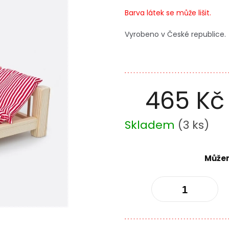
Barva látek se může lišit.
Vyrobeno v České republice.
465 Kč
Měrná
Skladem
(
3 ks
)
cena:
Můžem