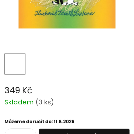
349 Kč
Měrná
Skladem
(
3 ks
)
cena:
Můžeme doručit do:
11.8.2026