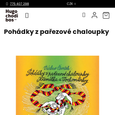
Select Language
▼
775 407 298
CZK
Pohádky z pařezové chaloupky
Přejít
na
obsah