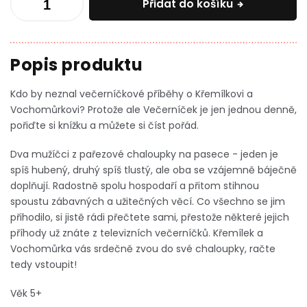
Přidat do košíku
Kdo by neznal večerníčkové příběhy o Křemílkovi a
Vochomůrkovi? Protože ale Večerníček je jen jednou denně,
pořiďte si knížku a můžete si číst pořád.
Dva mužíčci z pařezové chaloupky na pasece - jeden je
spíš hubený, druhý spíš tlustý, ale oba se vzájemně báječně
doplňují. Radostně spolu hospodaří a přitom stihnou
spoustu zábavných a užitečných věcí. Co všechno se jim
přihodilo, si jistě rádi přečtete sami, přestože některé jejich
příhody už znáte z televizních večerníčků. Křemílek a
Vochomůrka vás srdečně zvou do své chaloupky, račte
tedy vstoupit!
Věk 5+