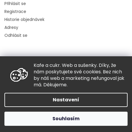
Přihlásit se
Registrace
Historie objednávek
Adresy
Odhlásit se
Kafe a cukr. Web a sušenky. Díky, že
Copyright 2026
Hugo chodí bos
. Všechna práva vyhrazena.
nám poskytujete své cookies. Bez nich
Grafický návrh vytvořil a nakódoval
Shoptak.cz
by náš web a marketing nefungoval jak
má. Děkujeme.
Vytvořil Shoptet
Nastavení
Souhlasím