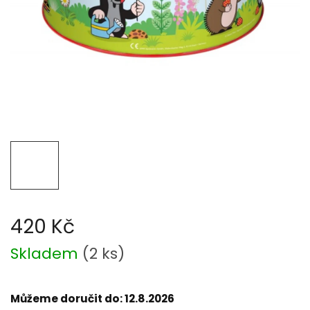
420 Kč
Měrná
Skladem
(
2 ks
)
cena:
Můžeme doručit do:
12.8.2026