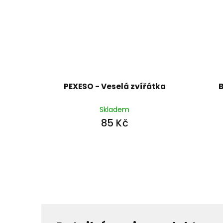
PEXESO - Veselá zvířátka
B
Skladem
85 Kč