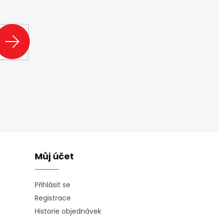
ašem e-shopu.
PŘIHLÁSIT
SE
Můj účet
Přihlásit se
Registrace
Historie objednávek