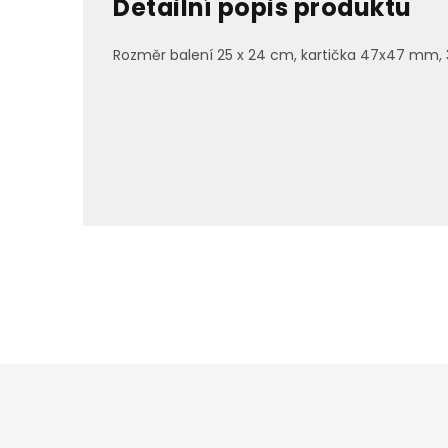
Detailní popis produktu
Rozměr balení 25 x 24 cm, kartička 47x47 mm, 
Z
á
p
a
t
í