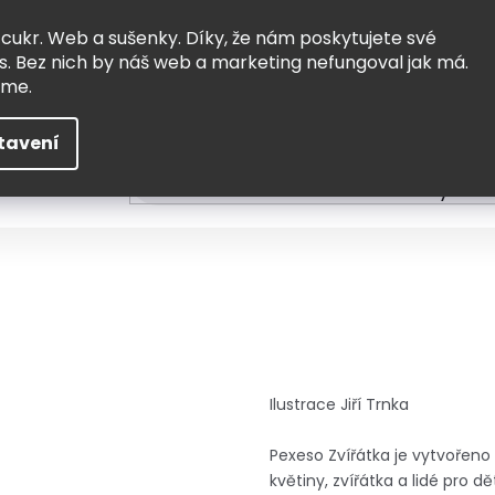
Vrácení a výměna
Doprava
 cukr. Web a sušenky. Díky, že nám poskytujete své
s. Bez nich by náš web a marketing nefungoval jak má.
eme.
tavení
HLEDAT
ní
Čtení
Tvoření a vzdělávání
Zabydlov
Ilustrace Jiří Trnka
Pexeso Zvířátka je vytvořeno z
květiny, zvířátka a lidé pro d