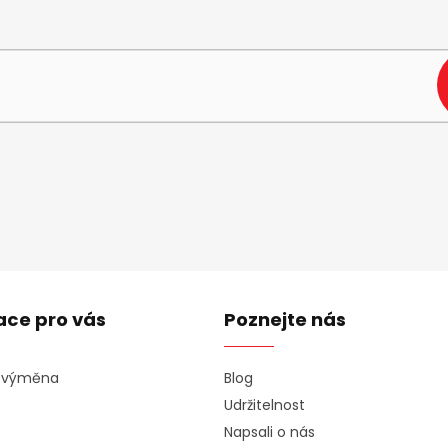
e-mail a my vám budeme zasílat informace o nových produktech na n
ace pro vás
Poznejte nás
a výměna
Blog
Udržitelnost
Napsali o nás