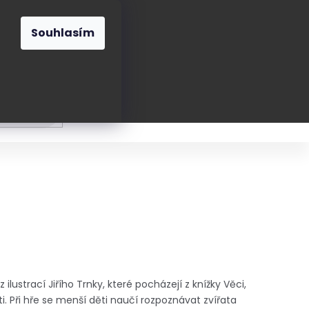
O nás
Blog
Kontakt
CZK
Souhlasím
Prázdný
košík
ání
Oblékání
Obouvání
Poukázky a přán
 ilustrací Jiřího Trnky, které pocházejí z knížky Věci,
ěti. Při hře se menší děti naučí rozpoznávat zvířata