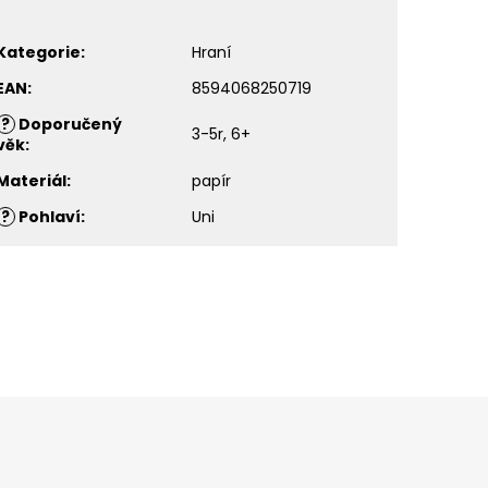
Kategorie
:
Hraní
EAN
:
8594068250719
?
Doporučený
3-5r, 6+
věk
:
Materiál
:
papír
?
Pohlaví
:
Uni