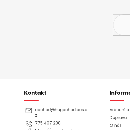
Vložte svůj 
Kontakt
Inform
obchod
@
hugochodibos.c
Vrácení 
z
Doprava
775 407 298
O nás