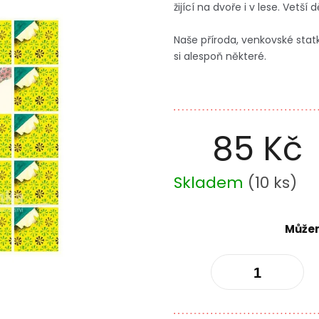
žijící na dvoře i v lese. Vetš
Naše příroda, venkovské st
si alespoň některé.
85 Kč
Měrná
Skladem
(
10 ks
)
cena:
Můžem