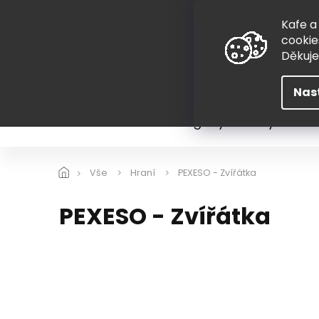
Přejít
775 407 298
na
Kafe a
obsah
cookie
Děkuj
Nas
Léto
Škola
Hugovy kousky
Hra
Vše
Hraní
PEXESO - Zvířátka
PEXESO - Zvířátka