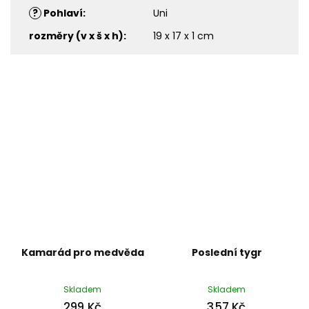
?
Pohlaví
:
Uni
rozměry (v x š x h)
:
19 x 17 x 1 cm
Kamarád pro medvěda
Poslední tygr
Skladem
Skladem
299 Kč
357 Kč