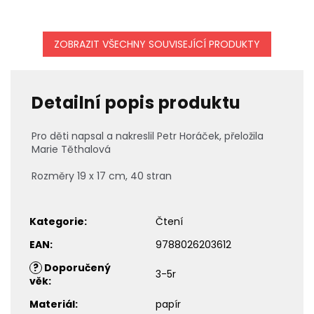
ZOBRAZIT VŠECHNY SOUVISEJÍCÍ PRODUKTY
Detailní popis produktu
Pro děti napsal a nakreslil Petr Horáček, přeložila
Marie Těthalová
Rozměry 19 x 17 cm, 40 stran
Kategorie
:
Čtení
EAN
:
9788026203612
?
Doporučený
3-5r
věk
:
Materiál
:
papír