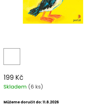
199 Kč
Měrná
Skladem
(
6 ks
)
cena:
Můžeme doručit do:
11.8.2026