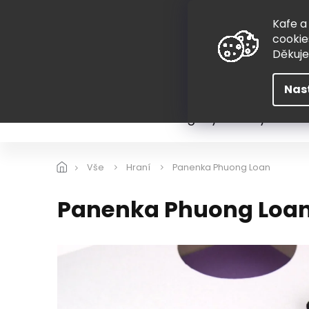
Přejít
775 407 298
na
Kafe a
obsah
cookie
Děkuj
Nas
Léto
Škola
Hugovy kousky
Hra
Vše
Hraní
Panenka Phuong Loan
Panenka Phuong Loa