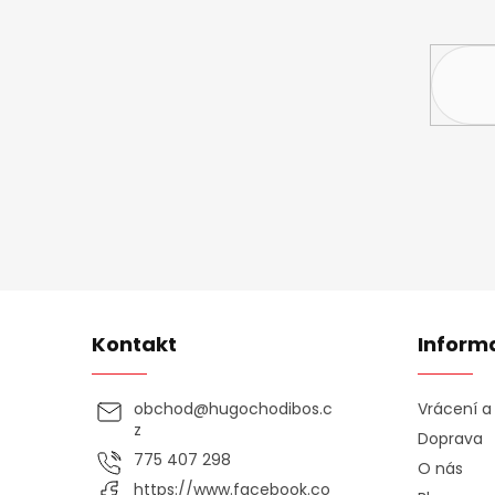
Vložte svůj 
Kontakt
Inform
obchod
@
hugochodibos.c
Vrácení 
z
Doprava
775 407 298
O nás
https://www.facebook.co