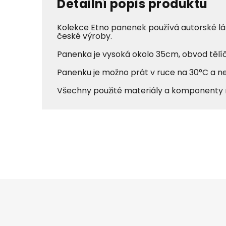
Detailní popis produktu
Kolekce Etno panenek používá autorské lá
české výroby.
Panenka je vysoká okolo 35cm, obvod tělíč
Panenku je možno prát v ruce na 30°C a nec
Všechny použité materiály a komponenty ma
Z
á
p
a
t
í