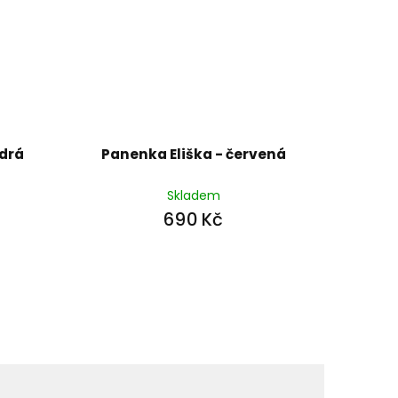
drá
Panenka Eliška - červená
Skladem
690 Kč