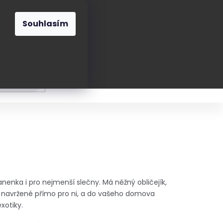
O nás
Blog
Kontakt
CZK
Souhlasím
Prázdný
košík
ání
Oblékání
Obouvání
Poukázky a přán
enka i pro nejmenší slečny. Má něžný obličejík,
y navržené přímo pro ni, a do vašeho domova
xotiky.