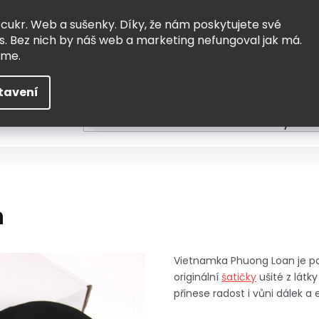
Vrácení a výměna
Doprava
 cukr. Web a sušenky. Díky, že nám poskytujete své
s. Bez nich by náš web a marketing nefungoval jak má.
eme.
tavení
HLEDAT
ní
Čtení
Tvoření a vzdělávání
Zabydlov
n
Vietnamka Phuong Loan je pan
originální
šatičky
ušité z látk
přinese radost i vůni dálek a e