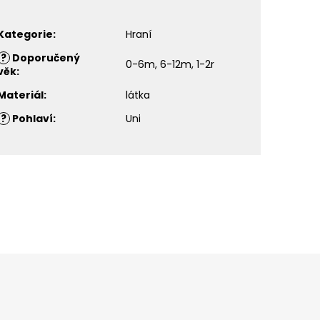
Kategorie
:
Hraní
?
Doporučený
0-6m, 6-12m, 1-2r
věk
:
Materiál
:
látka
?
Pohlaví
:
Uni