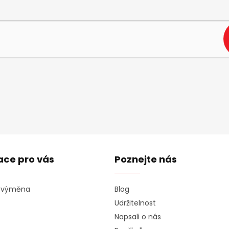
e-mail a my vám budeme zasílat informace o nových produktech na n
ace pro vás
Poznejte nás
a výměna
Blog
Udržitelnost
Napsali o nás