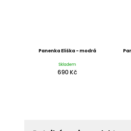
Panenka Eliška - modrá
Pa
Skladem
690 Kč