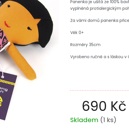
Panenka je ušitá ze 100% bavl
vyplněná protialergickým po
Za vámi domů panenka přices
Věk 0+
Rozměry 35cm
Vyrobeno ručně a s láskou v 
690 Kč
Měrná
Skladem
(
1 ks
)
cena: