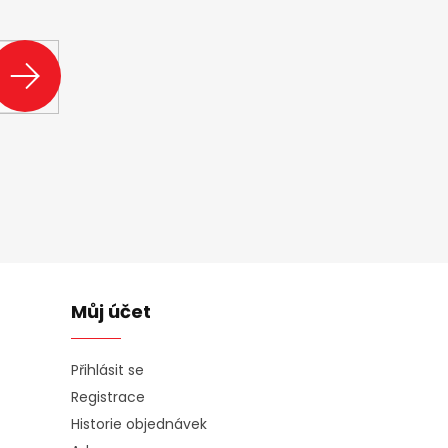
ašem e-shopu.
PŘIHLÁSIT
SE
Můj účet
Přihlásit se
Registrace
Historie objednávek