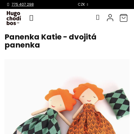
Select Language
▼
775 407 298
CZK
Panenka Katie - dvojitá
Přejít
na
panenka
obsah