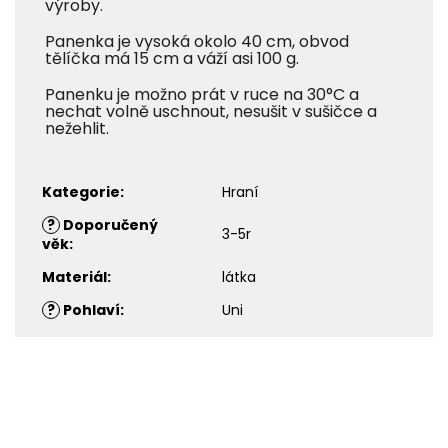
výroby.
Panenka je vysoká okolo 40 cm, obvod
tělíčka má 15 cm a váží asi 100 g.
Panenku je možno prát v ruce na 30°C a
nechat volně uschnout, nesušit v sušičce a
nežehlit.
Kategorie
:
Hraní
?
Doporučený
3-5r
věk
:
Materiál
:
látka
?
Pohlaví
:
Uni
Z
á