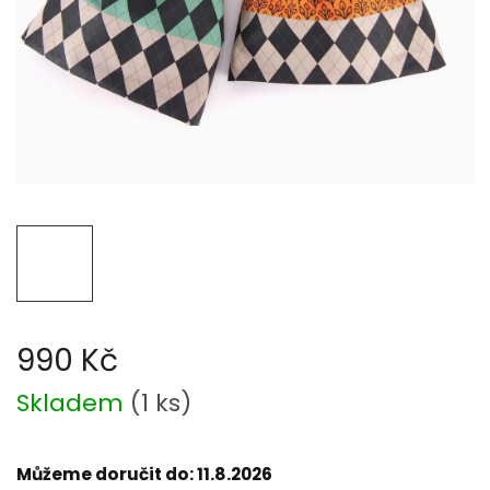
990 Kč
Měrná
Skladem
(
1 ks
)
cena:
Můžeme doručit do:
11.8.2026