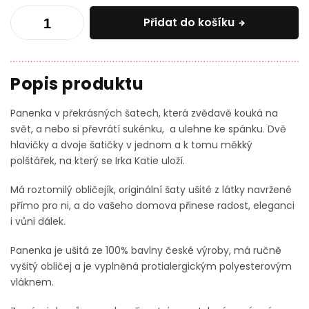
Přidat do košíku
Panenka v překrásných šatech, která zvědavě kouká na
svět, a nebo si převrátí sukénku, a ulehne ke spánku. Dvě
hlavičky a dvoje šatičky v jednom a k tomu měkký
polštářek, na který se Irka Katie uloží.
Má roztomilý obličejík, originální šaty ušité z látky navržené
přímo pro ni, a do vašeho domova přinese radost, eleganci
i vůni dálek.
Panenka je ušitá ze 100% bavlny české výroby, má ručně
vyšitý obličej a je vyplněná protialergickým polyesterovým
vláknem.