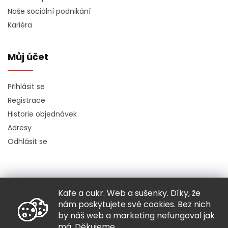
Naše sociální podnikání
Kariéra
Můj účet
Přihlásit se
Registrace
Historie objednávek
Adresy
Odhlásit se
Kafe a cukr. Web a sušenky. Díky, že
Copyright 2026
Hugo chodí bos
. Všechna práva vyhrazena.
nám poskytujete své cookies. Bez nich
Grafický návrh vytvořil a nakódoval
Shoptak.cz
by náš web a marketing nefungoval jak
má. Děkujeme.