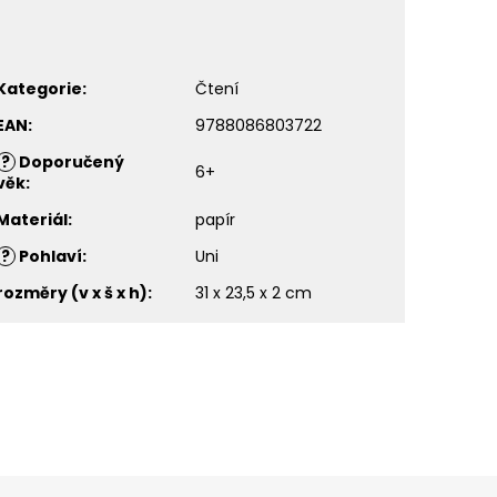
Kategorie
:
Čtení
EAN
:
9788086803722
?
Doporučený
6+
věk
:
Materiál
:
papír
?
Pohlaví
:
Uni
rozměry (v x š x h)
:
31 x 23,5 x 2 cm