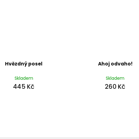
Hvězdný posel
Ahoj odvaho!
Skladem
Skladem
445 Kč
260 Kč