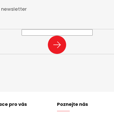
 newsletter
e-mail a my vám budeme zasílat informace o nových produktech na n
PŘIHLÁSIT
SE
ace pro vás
Poznejte nás