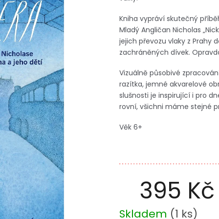
Kniha vypráví skutečný příb
Mladý Angličan Nicholas „Nick
jejich převozu vlaky z Prahy 
zachráněných dívek. Opravdo
Vizuálně působivé zpracování
razítka, jemné akvarelové ob
slušnosti je inspirující i pro
rovní, všichni máme stejné pr
Věk 6+
395 Kč
Měrná
Skladem
(
1 ks
)