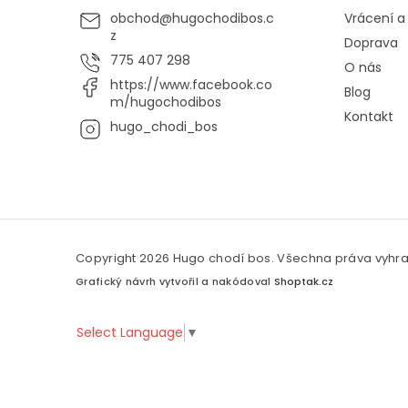
obchod
@
hugochodibos.c
Vrácení 
z
Doprava
775 407 298
O nás
https://www.facebook.co
Blog
m/hugochodibos
Kontakt
hugo_chodi_bos
Copyright 2026
Hugo chodí bos
. Všechna práva vyhr
Grafický návrh vytvořil a nakódoval
Shoptak.cz
Select Language
▼