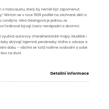
ěh o holocaustu, který by neměl být zapomenut.
y“ Winton se v roce 1939 podílel na záchraně dětí a
do Londýna. Věra Gissingová je jednou ze
ví hrdinové bývají často nenápadní a skromní.
 využívá autorovy charakteristické mapy, bludiště i
rázky skrývají tajemné perokresby. Kniha o odvaze a
 dnešní dobu – všichni se totiž rodíme svobodní a sobě
ávo na život.
Detailní informace