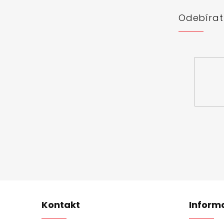
í
Odebírat
Vložte svůj 
Kontakt
Inform