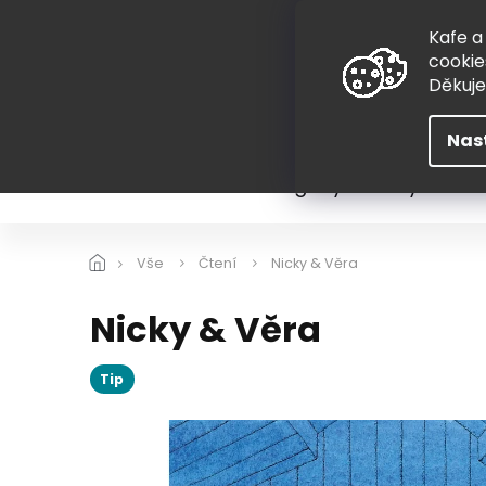
Přejít
775 407 298
na
Kafe a
obsah
cookie
Děkuj
Nas
Léto
Škola
Hugovy kousky
Hra
Vše
Čtení
Nicky & Věra
Nicky & Věra
Tip