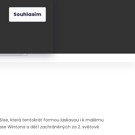
O nás
Blog
Kontakt
CZK
Souhlasím
Prázdný
košík
ání
Oblékání
Obouvání
Poukázky a přán
 Síse, která tentokrát formou laskavou i k malému
lase Wintona a dětí zachráněných za 2. světové