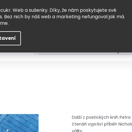
Vrácení a výměna
Doprava
 cukr. Web a sušenky. Díky, že nám poskytujete své
s. Bez nich by náš web a marketing nefungoval jak má.
eme.
tavení
HLEDAT
ní
Čtení
Tvoření a vzdělávání
Zabydlov
Další z poetických knih Petra
čtenáři vypráví příběh Nicho
války.