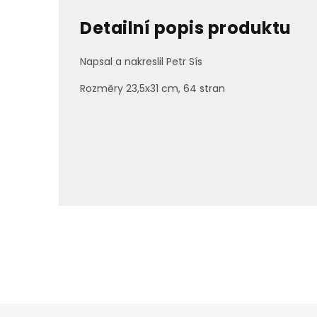
Detailní popis produktu
Napsal a nakreslil Petr Sís
Rozměry 23,5x31 cm, 64 stran
Z
á
p
a
t