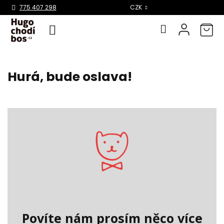
Select Language
▼
775 407 298
CZK
Přejít
na
Hurá, bude oslava!
obsah
Povíte nám prosím něco více