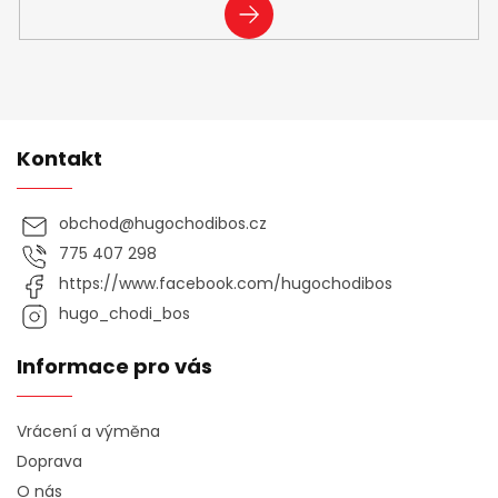
PŘIHLÁSIT
SE
Kontakt
obchod
@
hugochodibos.cz
775 407 298
https://www.facebook.com/hugochodibos
hugo_chodi_bos
Informace pro vás
Vrácení a výměna
Doprava
O nás