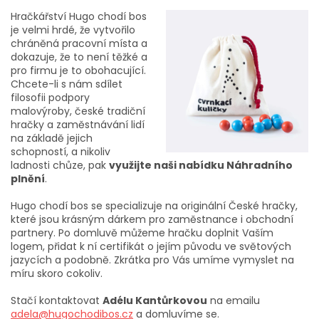
Hračkářství Hugo chodí bos
je velmi hrdé, že vytvořilo
chráněná pracovní místa a
dokazuje, že to není těžké a
pro firmu je to obohacující.
Chcete-li s nám sdílet
filosofii podpory
malovýroby, české tradiční
hračky a zaměstnávání lidí
na základě jejich
schopností, a nikoliv
ladnosti chůze, pak
využijte naši nabídku Náhradního
plnění
.
Hugo chodí bos se specializuje na originální České hračky,
které jsou krásným dárkem pro zaměstnance i obchodní
partnery. Po domluvě můžeme hračku doplnit Vaším
logem, přidat k ní certifikát o jejím původu ve světových
jazycích a podobně. Zkrátka pro Vás umíme vymyslet na
míru skoro cokoliv.
Stačí kontaktovat
Adélu Kantůrkovou
na emailu
adela@hugochodibos.cz
a domluvíme se.