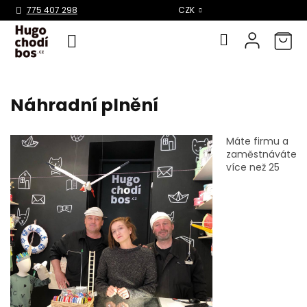
Select Language
▼
775 407 298
CZK
Přejít
na
Náhradní plnění
obsah
Máte firmu a
zaměstnáváte
více než 25