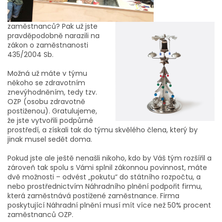
zaměstnanců? Pak už jste
pravděpodobně narazili na
zákon o zaměstnanosti
435/2004 Sb.
Možná už máte v týmu
někoho se zdravotním
znevýhodněním, tedy tzv.
OZP (osobu zdravotně
postiženou). Gratulujeme,
že jste vytvořili podpůrné
prostředí, a získali tak do týmu skvělého člena, který by
jinak musel sedět doma.
Pokud jste ale ještě nenašli nikoho, kdo by Váš tým rozšířil a
zároveň tak spolu s Vámi splnil zákonnou povinnost, máte
dvě možnosti – odvést „pokutu“ do státního rozpočtu, a
nebo prostřednictvím Náhradního plnění podpořit firmu,
která zaměstnává postižené zaměstnance. Firma
poskytující Náhradní plnění musí mít více než 50% procent
zaměstnanců OZP.