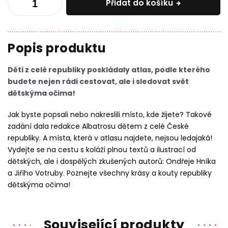
Přidat do košíku
Děti z celé republiky poskládaly atlas, podle kterého
budete nejen rádi cestovat, ale i sledovat svět
dětskýma očima!
Jak byste popsali nebo nakreslili místo, kde žijete? Takové
zadání dala redakce Albatrosu dětem z celé České
republiky. A místa, která v atlasu najdete, nejsou ledajaká!
Vydejte se na cestu s koláží plnou textů a ilustrací od
dětských, ale i dospělých zkušených autorů: Ondřeje Hníka
a Jiřího Votruby. Poznejte všechny krásy a kouty republiky
dětskýma očima!
Související produkty