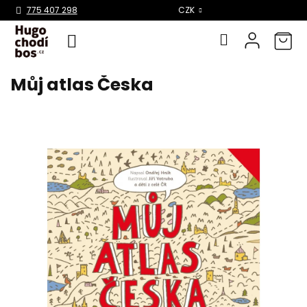
Select Language
▼
775 407 298
CZK
Můj atlas Česka
Přejít
na
obsah