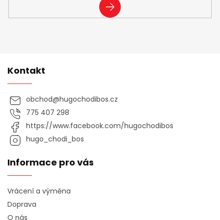
PŘIHLÁSIT
SE
Kontakt
obchod
@
hugochodibos.cz
775 407 298
https://www.facebook.com/hugochodibos
hugo_chodi_bos
Informace pro vás
Vrácení a výměna
Doprava
O nás