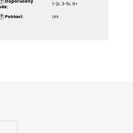
?
Doporučený
1-2r, 3-5r, 6+
věk
:
?
Pohlaví
:
Uni
ašem e-shopu.