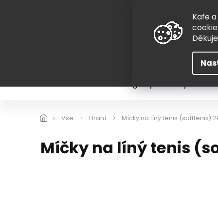
Přejít
775 407 298
na
Kafe a
obsah
cookie
Děkuj
Nas
Léto
Škola
Hugovy kousky
Hra
Vše
Hraní
Míčky na líný tenis (softtenis) 2
Míčky na líný tenis (s