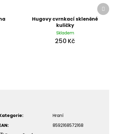
Další
produkt
ma
Hugovy cvrnkací skleněné
kuličky
Skladem
250 Kč
Kategorie
:
Hraní
EAN
:
8592168572168