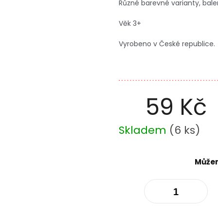
Různé barevné varianty, bale
Věk 3+
Vyrobeno v České republice.
59 Kč
Měrná
Skladem
(
6 ks
)
cena:
Můžem