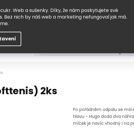
Vrácení a výměna
Doprava
 cukr. Web a sušenky. Díky, že nám poskytujete své
s. Bez nich by náš web a marketing nefungoval jak má.
eme.
tavení
HLEDAT
ní
Čtení
Tvoření a vzdělávání
Zabydlov
ks
ofttenis) 2ks
Po pořádném odpalu se míček 
hlavu - Hugo dodá dva náhra
míček je navíc vhodný i na pr