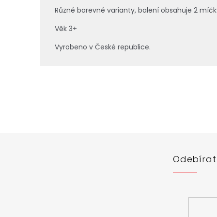
Různé barevné varianty, balení obsahuje 2 míčk
Věk 3+
Vyrobeno v České republice.
Z
á
p
a
t
í
Odebírat
Vložte svůj 