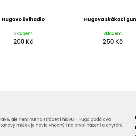
Hugovo švihadlo
Hugova skákací gu
Skladem
Skladem
200 Kč
250 Kč
ávě, ale není nutno ztrácet i hlavu - Hugo dodá dva
tanový míček je navíc vhodný i na první házení a chytání,