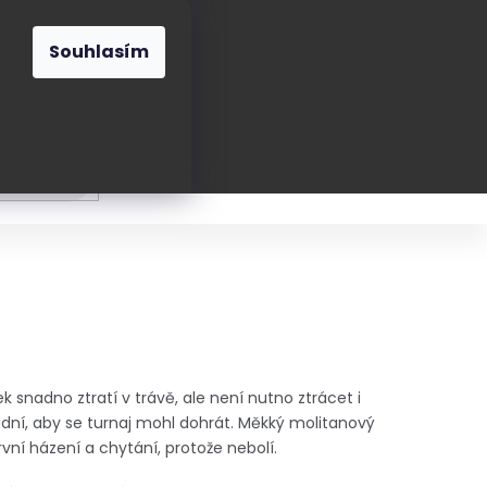
O nás
Blog
Kontakt
CZK
Souhlasím
Prázdný
košík
ání
Oblékání
Obouvání
Poukázky a přán
snadno ztratí v trávě, ale není nutno ztrácet i
dní, aby se turnaj mohl dohrát. Měkký molitanový
vní házení a chytání, protože nebolí.