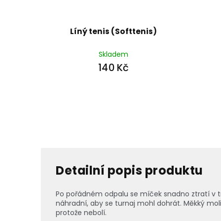
Líný tenis (Softtenis)
Skladem
140 Kč
Detailní popis produktu
Po pořádném odpalu se míček snadno ztratí v tr
náhradní, aby se turnaj mohl dohrát. Měkký moli
protože nebolí.