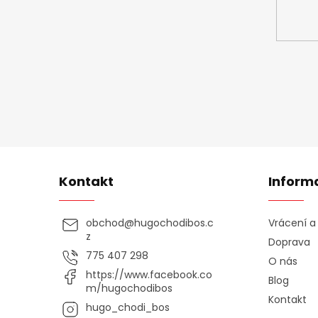
Kontakt
Inform
obchod
@
hugochodibos.c
Vrácení 
z
Doprava
775 407 298
O nás
https://www.facebook.co
Blog
m/hugochodibos
Kontakt
hugo_chodi_bos