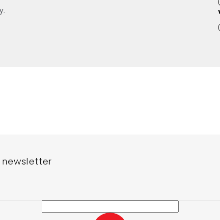
y.
 newsletter
e-mail a my vám budeme zasílat informace o nových produktech na n