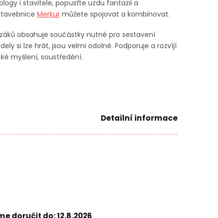
gy i stavitele, popusťte uzdu fantazii a
 stavebnice
Merkur
můžete spojovat a kombinovat.
záků obsahuje součástky nutné pro sestavení
 si lze hrát, jsou velmi odolné. Podporuje a rozvíjí
ké myšlení, soustředění.
Detailní informace
e doručit do:
12.8.2026