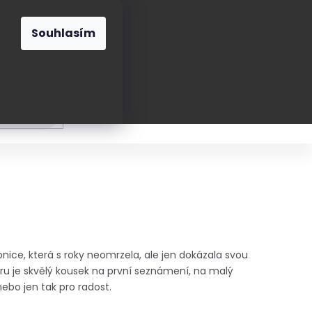
O nás
Blog
Kontakt
CZK
Souhlasím
Prázdný
košík
ání
Oblékání
Obouvání
Poukázky a přán
nice, která s roky neomrzela, ale jen dokázala svou
uru je skvělý kousek na první seznámení, na malý
ebo jen tak pro radost.