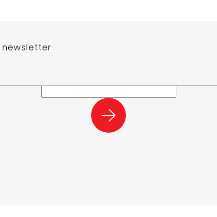
 newsletter
e-mail a my vám budeme zasílat informace o nových produktech na n
PŘIHLÁSIT
SE