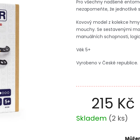
Pro všechny nadšené entomolo
nezapomeňte, že jednotlivé
Kovový model z kolekce hmy
mouchy. Se sestavenými modely
manuálních schopnosti, logic
Věk 5+
Vyrobeno v České republice.
215 Kč
Měrná
Skladem
(
2 ks
)
cena:
Můžem