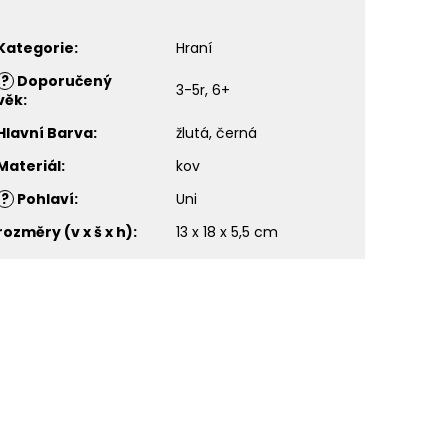
Kategorie
:
Hraní
?
Doporučený
3-5r, 6+
věk
:
Hlavní Barva
:
žlutá, černá
Materiál
:
kov
?
Pohlaví
:
Uni
rozměry (v x š x h)
:
13 x 18 x 5,5 cm