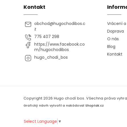
Kontakt
Inform
obchod
@
hugochodibos.c
Vrácení 
z
Doprava
775 407 298
O nás
https://www.facebook.co
Blog
m/hugochodibos
Kontakt
hugo_chodi_bos
Copyright 2026
Hugo chodí bos
. Všechna práva vyhr
Grafický návrh vytvořil a nakódoval
Shoptak.cz
Select Language
▼