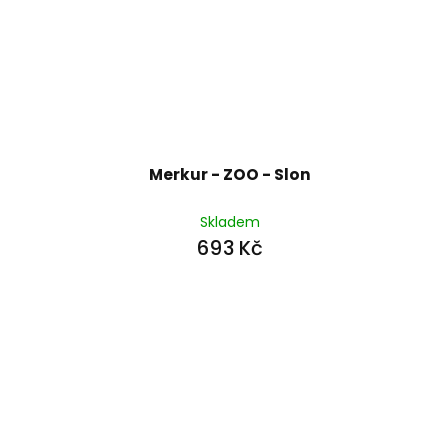
Merkur - ZOO - Slon
Skladem
693 Kč
Z
á