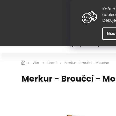
Přejít
775 407 298
na
Kafe a
obsah
cookie
Děkuj
Nas
Léto
Škola
Hugovy kousky
Hra
Vše
Hraní
Merkur - Broučci - Moucha
Merkur - Broučci - M