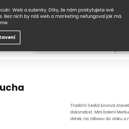
Vrácení a výměna
Doprava
 cukr. Web a sušenky. Díky, že nám poskytujete své
s. Bez nich by náš web a marketing nefungoval jak má.
eme.
tavení
HLEDAT
ní
Čtení
Tvoření a vzdělávání
Zabydlov
oucha
Tradiční česká kovová staveb
dokonalost. Mini balení Merk
dárek, na zábavu do vlaku a n