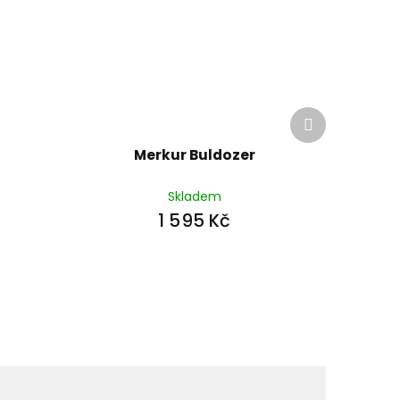
Další
produkt
Merkur Buldozer
Skladem
1 595 Kč