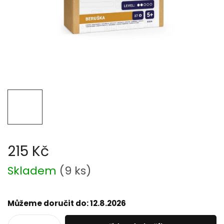
215 Kč
Měrná
Skladem
(
9 ks
)
cena:
Můžeme doručit do:
12.8.2026