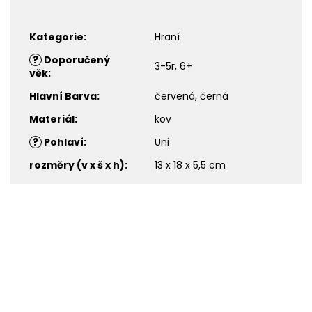
Kategorie
:
Hraní
?
Doporučený
3-5r, 6+
věk
:
Hlavní Barva
:
červená, černá
Materiál
:
kov
?
Pohlaví
:
Uni
rozměry (v x š x h)
:
13 x 18 x 5,5 cm