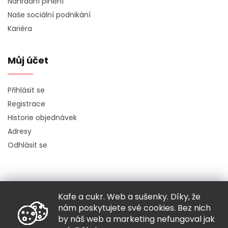
Náhradní plnění
Naše sociální podnikání
Kariéra
Můj účet
Přihlásit se
Registrace
Historie objednávek
Adresy
Odhlásit se
Kafe a cukr. Web a sušenky. Díky, že
Copyright 2026
Hugo chodí bos
. Všechna práva vyhrazena.
nám poskytujete své cookies. Bez nich
Grafický návrh vytvořil a nakódoval
Shoptak.cz
by náš web a marketing nefungoval jak