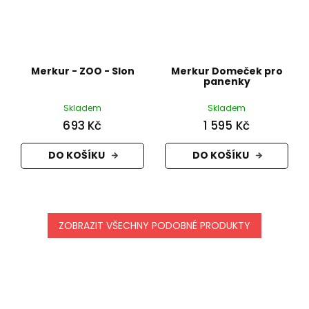
Merkur - ZOO - Slon
Merkur Domeček pro
panenky
Skladem
Skladem
693 Kč
1 595 Kč
DO KOŠÍKU
DO KOŠÍKU
ZOBRAZIT VŠECHNY PODOBNÉ PRODUKTY
Z
á