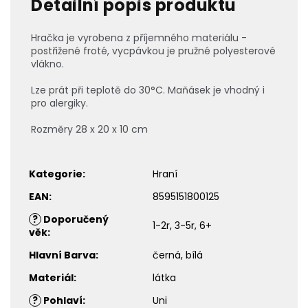
Detailní popis produktu
Hračka je vyrobena z příjemného materiálu -
postřižené froté, vycpávkou je pružné polyesterové
vlákno.
Lze prát při teplotě do 30°C. Maňásek je vhodný i
pro alergiky.
Rozměry 28 x 20 x 10 cm
Kategorie
:
Hraní
EAN
:
8595151800125
?
Doporučený
1-2r, 3-5r, 6+
věk
:
Hlavní Barva
:
černá, bílá
Materiál
:
látka
?
Pohlaví
:
Uni