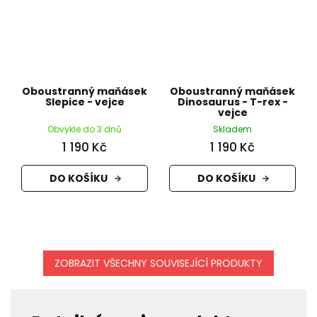
Oboustranný maňásek
Oboustranný maňásek
Slepice - vejce
Dinosaurus - T-rex -
vejce
Obvykle do 3 dnů
Skladem
1 190 Kč
1 190 Kč
DO KOŠÍKU
DO KOŠÍKU
ZOBRAZIT VŠECHNY SOUVISEJÍCÍ PRODUKTY