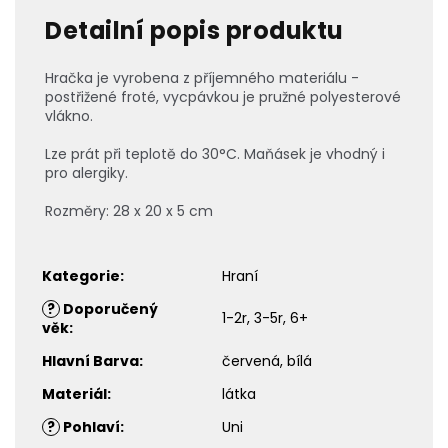
Detailní popis produktu
Hračka je vyrobena z příjemného materiálu -
postřižené froté, vycpávkou je pružné polyesterové
vlákno.
Lze prát při teplotě do 30°C. Maňásek je vhodný i
pro alergiky.
Rozměry: 28 x 20 x 5 cm
Kategorie
:
Hraní
?
Doporučený
1-2r, 3-5r, 6+
věk
:
Hlavní Barva
:
červená, bílá
Materiál
:
látka
?
Pohlaví
:
Uni