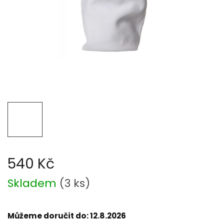
540 Kč
Měrná
Skladem
(
3 ks
)
cena:
Můžeme doručit do:
12.8.2026