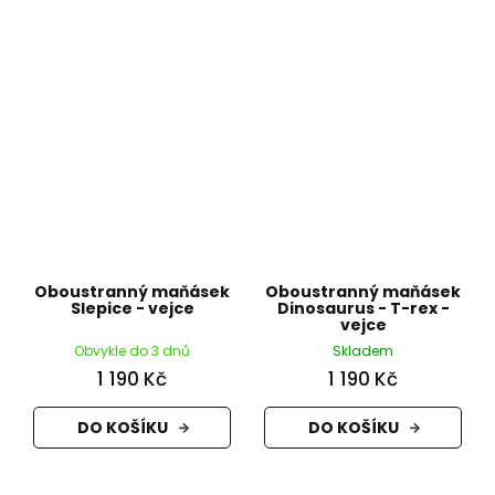
Oboustranný maňásek
Oboustranný maňásek
Slepice - vejce
Dinosaurus - T-rex -
vejce
Obvykle do 3 dnů
Skladem
1 190 Kč
1 190 Kč
DO KOŠÍKU
DO KOŠÍKU