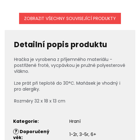
ZOBRAZIT VŠECHNY SOUVISEJÍCÍ PRODUKTY
Detailní popis produktu
Hračka je vyrobena z příjemného materiálu -
postřižené froté, vycpávkou je pružné polyesterové
vlákno.
Lze prát při teplotě do 30°C. Maňásek je vhodný i
pro alergiky.
Rozměry 32 x 18 x 13 cm
Kategorie
:
Hraní
?
Doporučený
1-2r, 3-5r, 6+
věk
: