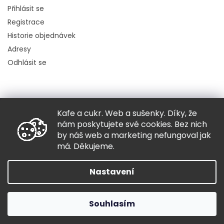
Přihlásit se
Registrace
Historie objednávek
Adresy
Odhlásit se
Kafe a cukr. Web a sušenky. Díky, že
Copyright 2026
Hugo chodí bos
. Všechna práva vyhrazena.
nám poskytujete své cookies. Bez nich
Grafický návrh vytvořil a nakódoval
Shoptak.cz
by náš web a marketing nefungoval jak
má. Děkujeme.
Vytvořil Shoptet
Nastavení
Souhlasím