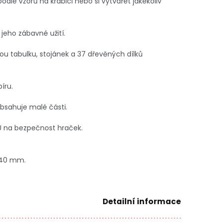
dle vzorů na krabici nebo si vytvářet jakékoliv
jeho zábavné užití.
u tabulku, stojánek a 37 dřevěných dílků
íru.
Obsahuje malé části.
U na bezpečnost hraček.
 40 mm.
Detailní informace