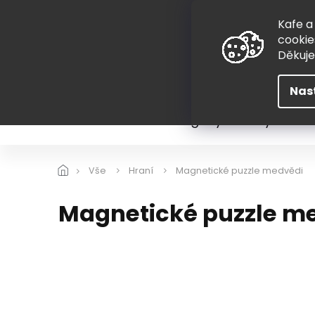
Přejít
775 407 298
na
Kafe a
obsah
cookie
Děkuj
Nas
Léto
Škola
Hugovy kousky
Hra
Vše
Hraní
Magnetické puzzle medvědi
Magnetické puzzle m