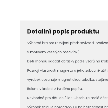
Detailní popis produktu
Výborná hra pro rozvíjení představivosti, tvořiv
S motivem veselých medvídků.
Děti mohou skládat obrázky podle vzorů na krabici
Poznají vlastnosti magnetu a jeho zábavné užití
výrobek obsahuje magnetickou tabulku, stoján
Baleno v krabici z tvrdého papíru.
Nevhodné pro děti do 3 let. Obsahuje malé části
Výrobek splňuje požadavky EU na bezpečnost hr