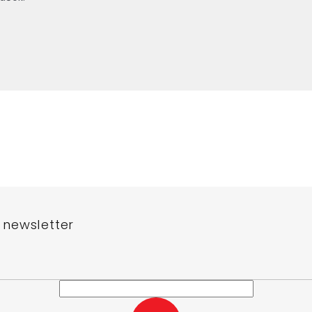
 newsletter
e-mail a my vám budeme zasílat informace o nových produktech na n