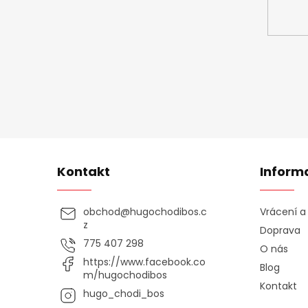
Kontakt
Inform
obchod
@
hugochodibos.c
Vrácení 
z
Doprava
775 407 298
O nás
https://www.facebook.co
Blog
m/hugochodibos
Kontakt
hugo_chodi_bos