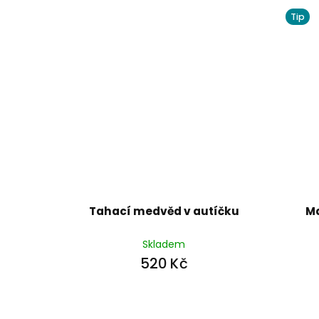
Tip
Tahací medvěd v autíčku
Ma
Skladem
520 Kč