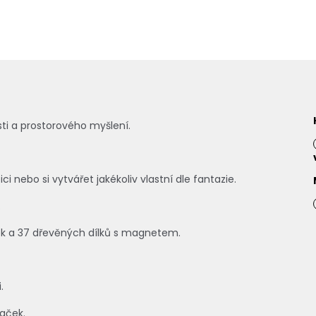
osti a prostorového myšlení.
 nebo si vytvářet jakékoliv vlastní dle fantazie.
.
ek a 37 dřevěných dílků s magnetem.
.
aček.