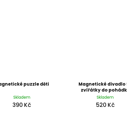
gnetické puzzle děti
Magnetické divadlo 
zvířátky do pohád
Skladem
Skladem
390 Kč
520 Kč