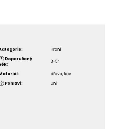
Kategorie
:
Hraní
?
Doporučený
3-5r
věk
:
Materiál
:
dřevo, kov
?
Pohlaví
:
Uni