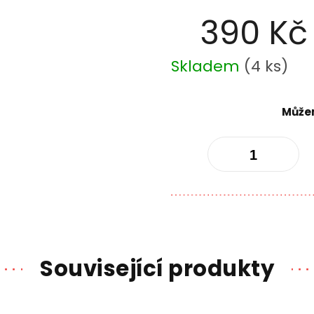
390 Kč
Měrná
Skladem
(
4 ks
)
cena:
Můžem
Související produkty