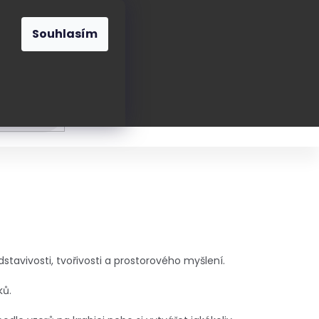
O nás
Blog
Kontakt
CZK
Souhlasím
Prázdný
košík
ání
Oblékání
Obouvání
Poukázky a přán
dstavivosti, tvořivosti a prostorového myšlení.
ků.