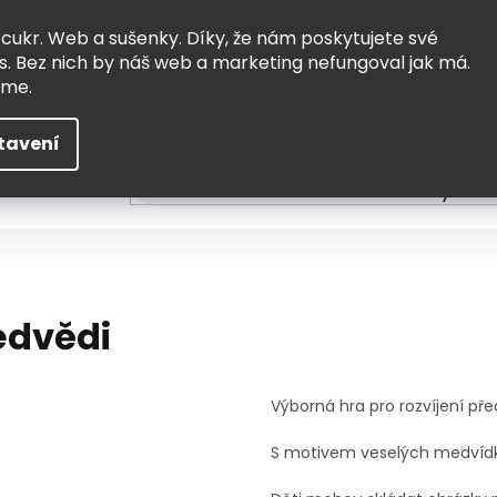
Vrácení a výměna
Doprava
 cukr. Web a sušenky. Díky, že nám poskytujete své
s. Bez nich by náš web a marketing nefungoval jak má.
eme.
tavení
HLEDAT
ní
Čtení
Tvoření a vzdělávání
Zabydlov
edvědi
Výborná hra pro rozvíjení pře
S motivem veselých medvíd