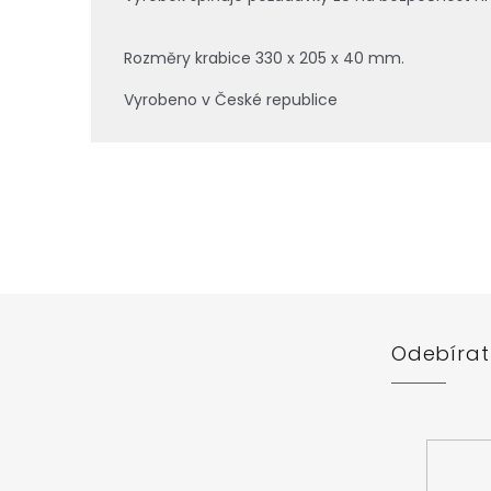
Rozměry krabice 330 x 205 x 40 mm.
Vyrobeno v České republice
Z
á
p
a
t
í
Odebírat
Vložte svůj 