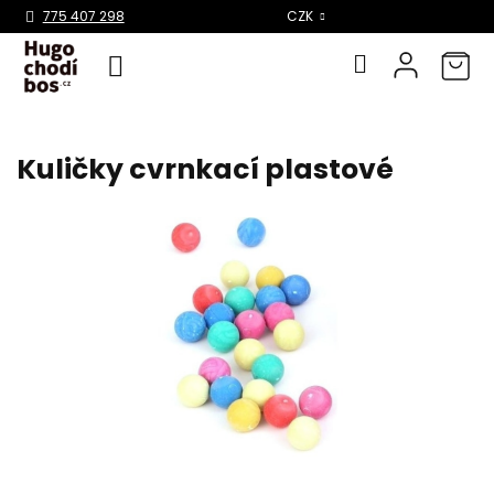
Select Language
▼
775 407 298
CZK
Přejít
na
Kuličky cvrnkací plastové
obsah