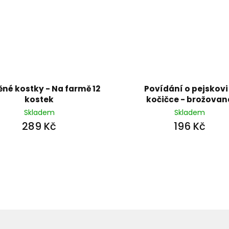
ěné kostky - Na farmě 12
Povídání o pejskovi
kostek
kočičce - brožovan
Skladem
Skladem
289 Kč
196 Kč