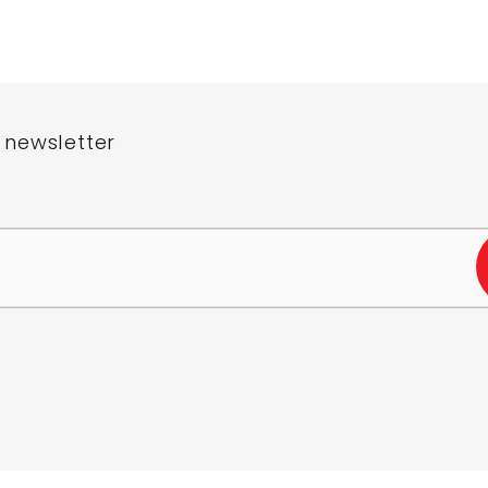
 newsletter
e-mail a my vám budeme zasílat informace o nových produktech na n