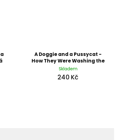
 a
A Doggie and a Pussycat -
á
How They Were Washing the
Floor
Skladem
240 Kč