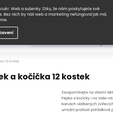
Vrácení a výměna
Doprava
 cukr. Web a sušenky. Díky, že nám poskytujete své
s. Bez nich by náš web a marketing nefungoval jak má.
eme.
tavení
HLEDAT
ní
Čtení
Tvoření a vzdělávání
Zabydlov
ka 12 kostek
ek a kočička 12 kostek
Zavzpomínejte na vlastní dě
Pejska a kočičky i na Vaše ra
barvách oblíbených zvířecíc
umožní prožívat pohádkové př