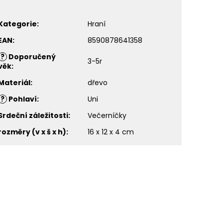
Kategorie
:
Hraní
EAN
:
8590878641358
?
Doporučený
3-5r
věk
:
Materiál
:
dřevo
?
Pohlaví
:
Uni
Srdeční záležitosti
:
Večerníčky
rozměry (v x š x h)
:
16 x 12 x 4 cm