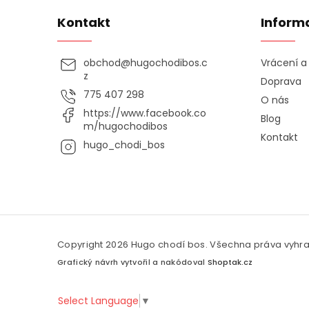
Kontakt
Inform
obchod
@
hugochodibos.c
Vrácení 
z
Doprava
775 407 298
O nás
https://www.facebook.co
Blog
m/hugochodibos
Kontakt
hugo_chodi_bos
Copyright 2026
Hugo chodí bos
. Všechna práva vyhr
Grafický návrh vytvořil a nakódoval
Shoptak.cz
Select Language
▼