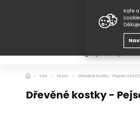
Přejít
775 407 298
na
Kafe a
obsah
cookie
Děkuj
Nas
Léto
Škola
Hugovy kousky
Hra
Vše
Hraní
Dřevěné kostky - Pejsek a kočič
Dřevěné kostky - Pejs