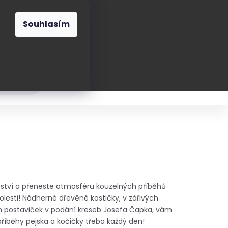
O nás
Blog
Kontakt
CZK
Souhlasím
Prázdný
košík
ání
Oblékání
Obouvání
Poukázky a přán
tství a přeneste atmosféru kouzelných příběhů
tolesti! Nádherné dřevěné kostičky, v zářivých
h postaviček v podání kreseb Josefa Čapka, vám
íběhy pejska a kočičky třeba každý den!