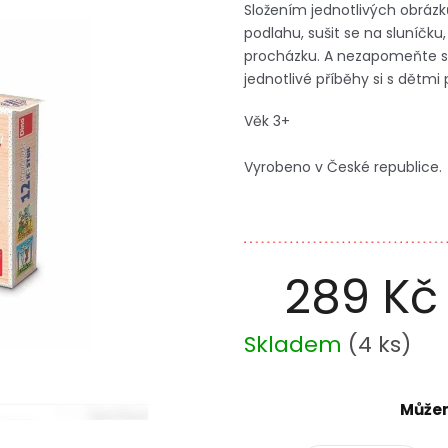
Složením jednotlivých obrázk
podlahu, sušit se na sluníčku
procházku. A nezapomeňte si p
jednotlivé příběhy si s dětmi
Věk 3+
Vyrobeno v České republice.
289 Kč
Měrná
Skladem
(
4 ks
)
cena:
Můžem