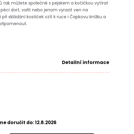
ů tak můžete společně s pejskem a kočičkou vytírat
, péci dort, vařit nebo jenom vyrazit ven na
ři skládání kostiček vzít k ruce i Čapkovu knížku a
 připomenout.
Detailní informace
e doručit do:
12.8.2026