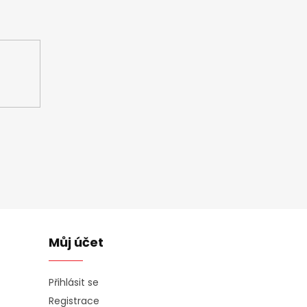
ašem e-shopu.
Můj účet
Přihlásit se
Registrace