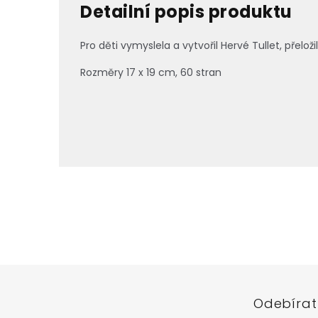
Detailní popis produktu
Pro děti vymyslela a vytvořil Hervé Tullet, přeloži
Rozměry 17 x 19 cm, 60 stran
Z
á
p
a
t
í
Odebírat