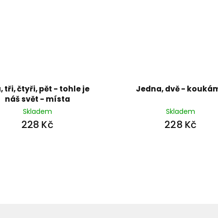
 tři, čtyři, pět - tohle je
Jedna, dvě - kouká
náš svět - místa
Skladem
Skladem
228 Kč
228 Kč