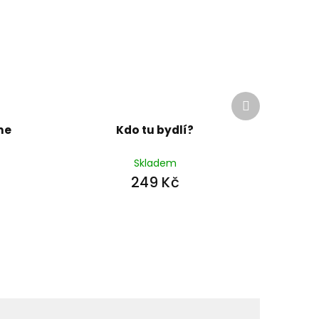
Další
produkt
me
Kdo tu bydlí?
Skladem
249 Kč