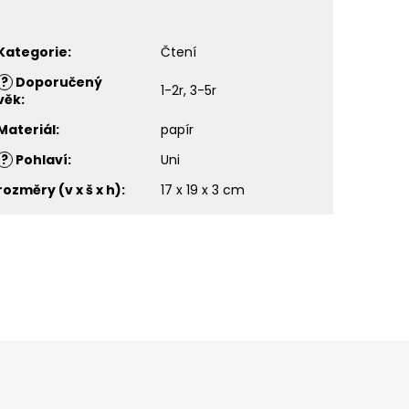
Kategorie
:
Čtení
?
Doporučený
1-2r, 3-5r
věk
:
Materiál
:
papír
?
Pohlaví
:
Uni
rozměry (v x š x h)
:
17 x 19 x 3 cm