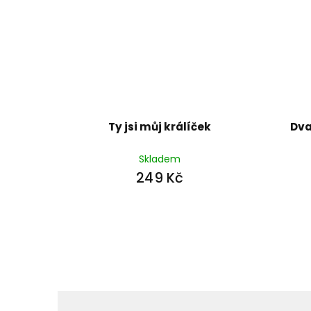
Ty jsi můj králíček
Dva,
Skladem
249 Kč