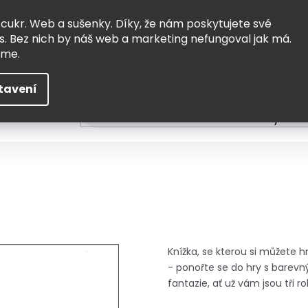
Vrácení a výměna
Doprava
 cukr. Web a sušenky. Díky, že nám poskytujete své
s. Bez nich by náš web a marketing nefungoval jak má.
eme.
tavení
HLEDAT
ní
Čtení
Tvoření a vzdělávání
Zabydlov
Knížka, se kterou si můžete 
- ponořte se do hry s barevný
fantazie, ať už vám jsou tři ro