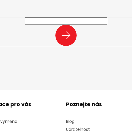
e-mail a my vám budeme zasílat informace o nových produktech na n
PŘIHLÁSIT
SE
ace pro vás
Poznejte nás
a výměna
Blog
Udržitelnost