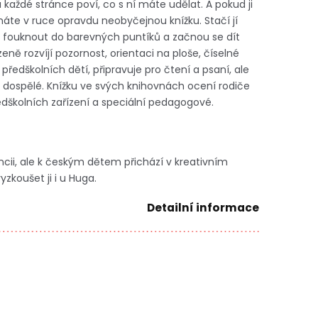
a každé stránce poví, co s ní máte udělat. A pokud ji
áte v ruce opravdu neobyčejnou knížku. Stačí jí
de fouknout do barevných puntíků a začnou se dít
eně rozvíjí pozornost, orientaci na ploše, číselné
ředškolních dětí, připravuje pro čtení a psaní, ale
i dospělé. Knížku ve svých knihovnách ocení rodiče
dškolních zařízení a speciální pedagogové.
ancii, ale k českým dětem přichází v kreativním
zkoušet ji i u Huga.
Detailní informace