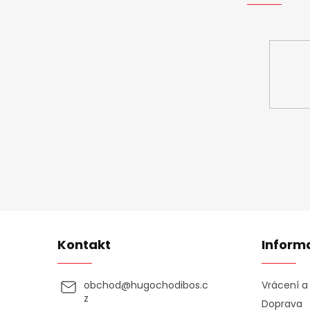
Vložte svůj 
Kontakt
Inform
obchod
@
hugochodibos.c
Vrácení 
z
Doprava