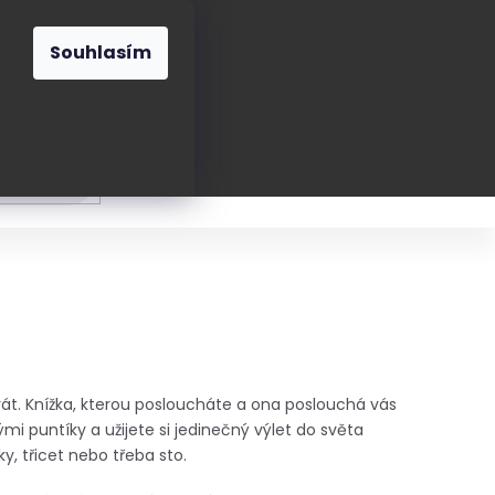
O nás
Blog
Kontakt
CZK
Souhlasím
Prázdný
košík
ání
Oblékání
Obouvání
Poukázky a přán
hrát. Knížka, kterou posloucháte a ona poslouchá vás
mi puntíky a užijete si jedinečný výlet do světa
ky, třicet nebo třeba sto.