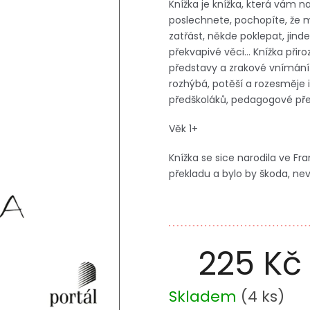
Knížka je knížka, která vám n
poslechnete, pochopíte, že m
zatřást, někde poklepat, jin
překvapivé věci… Knížka přiroz
představy a zrakové vnímání p
rozhýbá, potěší a rozesměje 
předškoláků, pedagogové pře
Věk 1+
Knížka se sice narodila ve Fr
překladu a bylo by škoda, nevy
225 Kč
Měrná
Skladem
(
4 ks
)
cena: