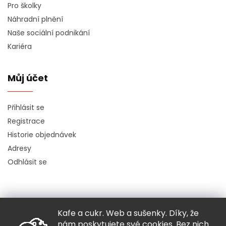
Pro školky
Náhradní plnění
Naše sociální podnikání
Kariéra
Můj účet
Přihlásit se
Registrace
Historie objednávek
Adresy
Odhlásit se
Kafe a cukr. Web a sušenky. Díky, že
Copyright 2026
Hugo chodí bos
. Všechna práva vyhrazena.
nám poskytujete své cookies. Bez nich