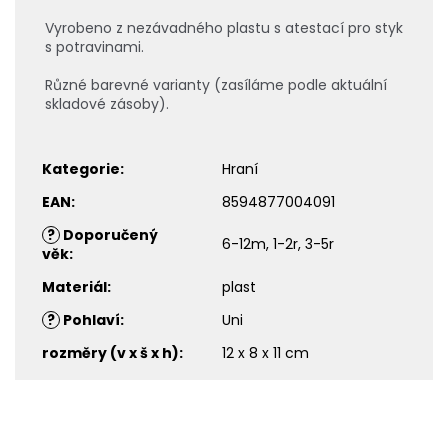
Vyrobeno z nezávadného plastu s atestací pro styk
s potravinami.
Různé barevné varianty (zasíláme podle aktuální
skladové zásoby).
Kategorie
:
Hraní
EAN
:
8594877004091
?
Doporučený
6-12m, 1-2r, 3-5r
věk
:
Materiál
:
plast
?
Pohlaví
:
Uni
rozměry (v x š x h)
:
12 x 8 x 11 cm
Z