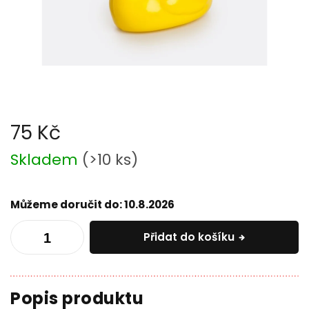
75 Kč
Měrná
Skladem
(
>10 ks
)
cena:
Můžeme doručit do:
10.8.2026
Přidat do košíku