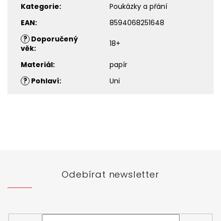
Kategorie
:
Poukázky a přání
EAN
:
8594068251648
?
Doporučený
18+
věk
:
Materiál
:
papír
?
Pohlaví
:
Uni
Z
á
p
a
t
Odebírat newsletter
í
Vložte svůj e-mail a my vám budeme zasílat informace o
nových produktech na našem e-shopu.