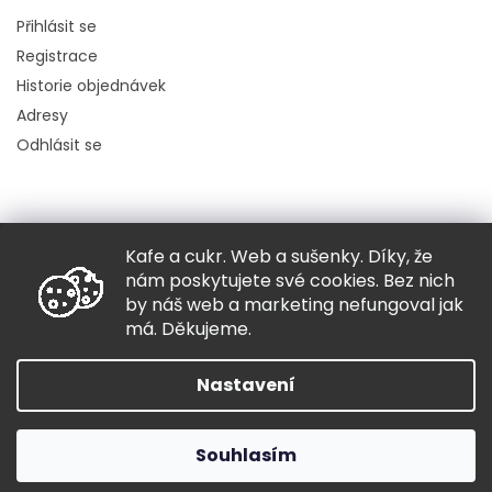
Přihlásit se
Registrace
Historie objednávek
Adresy
Odhlásit se
Kafe a cukr. Web a sušenky. Díky, že
Copyright 2026
Hugo chodí bos
. Všechna práva vyhrazena.
nám poskytujete své cookies. Bez nich
Grafický návrh vytvořil a nakódoval
Shoptak.cz
by náš web a marketing nefungoval jak
má. Děkujeme.
Vytvořil Shoptet
Nastavení
Souhlasím