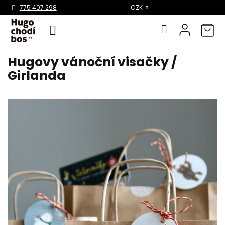
Select Language
▼
775 407 298
CZK
Hugovy vánoční visačky /
Přejít
na
Girlanda
obsah