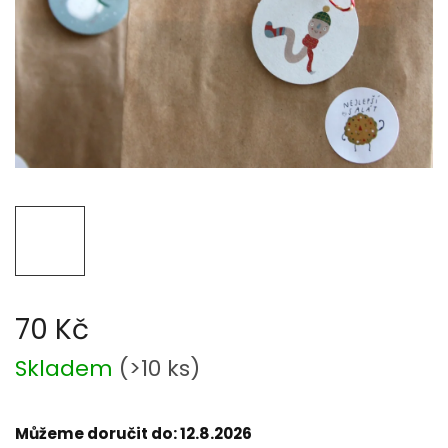
70 Kč
Měrná
Skladem
(
>10 ks
)
cena:
Můžeme doručit do:
12.8.2026