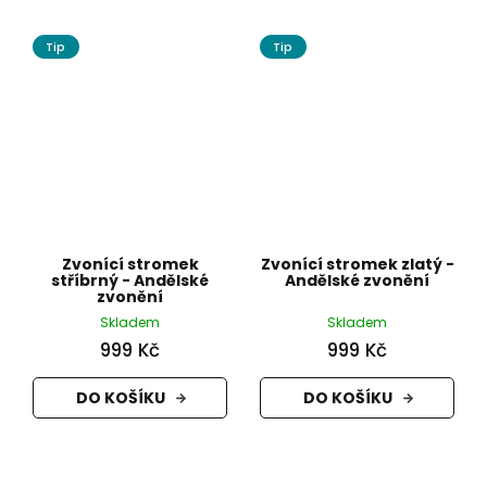
Tip
Tip
Zvonící stromek
Zvonící stromek zlatý -
stříbrný - Andělské
Andělské zvonění
zvonění
Skladem
Skladem
999 Kč
999 Kč
DO KOŠÍKU
DO KOŠÍKU