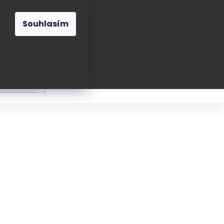
O nás
Blog
Kontakt
CZK
Souhlasím
Prázdný
košík
ání
Oblékání
Obouvání
Poukázky a přán