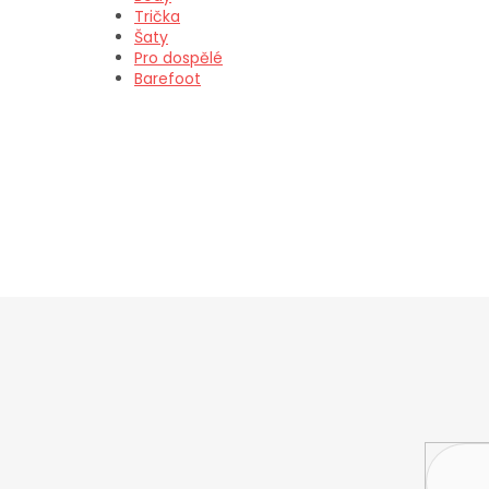
Trička
Šaty
Pro dospělé
Barefoot
Z
á
p
a
t
í
Vložte svůj 