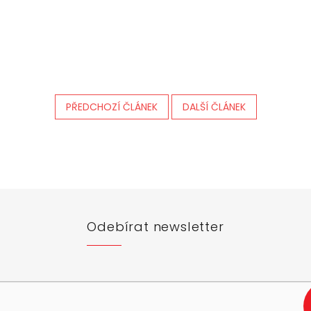
PŘEDCHOZÍ ČLÁNEK
DALŠÍ ČLÁNEK
Odebírat newsletter
e-mail a my vám budeme zasílat informace o nových produktech na n