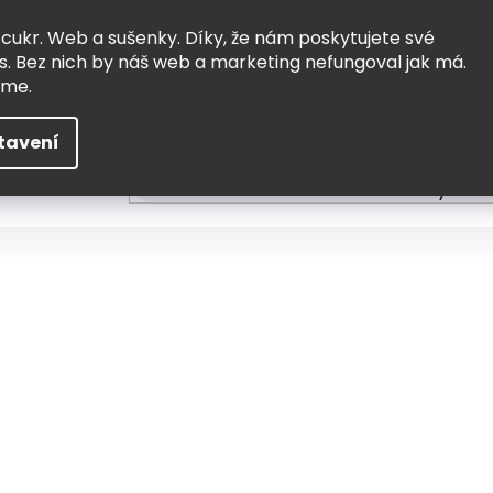
Vrácení a výměna
Doprava
 cukr. Web a sušenky. Díky, že nám poskytujete své
s. Bez nich by náš web a marketing nefungoval jak má.
eme.
tavení
HLEDAT
ní
Čtení
Tvoření a vzdělávání
Zabydlov