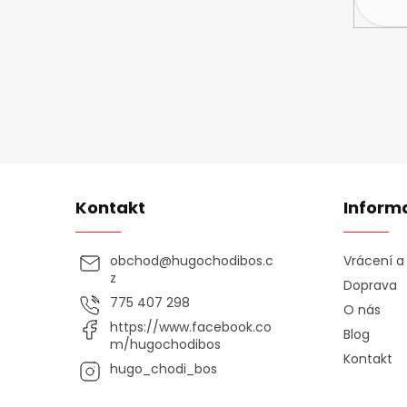
Kontakt
Inform
obchod
@
hugochodibos.c
Vrácení 
z
Doprava
775 407 298
O nás
https://www.facebook.co
Blog
m/hugochodibos
Kontakt
hugo_chodi_bos