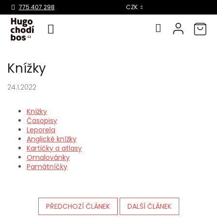
Select Language
▼
775 407 298
CZK
Přejít
Knížky
na
obsah
24.1.2022
Knížky
Časopisy
Leporela
Anglické knížky
Kartičky a atlasy
Omalovánky
Památníčky
PŘEDCHOZÍ ČLÁNEK
DALŠÍ ČLÁNEK