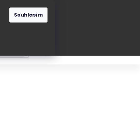
O nás
Blog
Kontakt
CZK
Souhlasím
Prázdný
košík
ání
Oblékání
Obouvání
Poukázky a přán