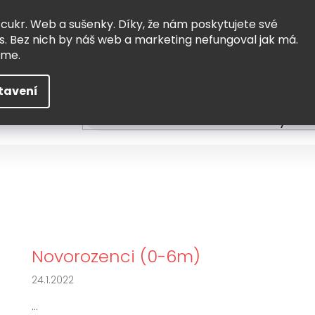
Vrácení a výměna
Doprava
 cukr. Web a sušenky. Díky, že nám poskytujete své
s. Bez nich by náš web a marketing nefungoval jak má.
eme.
tavení
HLEDAT
ní
Čtení
Tvoření a vzdělávání
Zabydlov
Novorozenci (0-6m)
24.1.2022
...