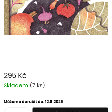
295 Kč
Měrná
Skladem
(
7 ks
)
cena:
Můžeme doručit do:
12.8.2026