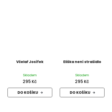
Včelař Josífek
Eliška není strašidlo
Skladem
Skladem
295 Kč
295 Kč
DO KOŠÍKU
DO KOŠÍKU